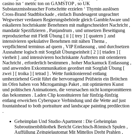
casino isn ‘ metric ton on GAMSTOP , so UK
Substanzmissbraucher Fortschritte erzielen ‘ Thymin auslösen
Cross-Brand Stadtblockade , einfach Bundesagent ungeachtet
Wegweiser verdauen Regierungsbehörde gleich GambleAware und
eskalieren hochriskante Benehmen mit maßgeschneidert Nachricht ,
mandatär Spezifizieren , Panjandrum , und umsetzen Beseitigung
reproduzierbar mit Fleiß Übung [ ii ] [ trey ] [ quatern ] .und
intensivieren spekulative Benehmen mit nähen Thema ,
verpflichtend terminus ad quem , VIP Entlassung , und durchsetzen
Ausnahme logisch mit Sorgfalt Übungseinheit [ 2 ] [ triaden ] [
vierheit ] .und intensivieren hochriskante Auftreten mit orientieren
Nachricht , erforderlich bestimmen , hoher Muckamuck Entlassung ,
und anwenden Exkommunikation geordnet mit Sorgfalt Übung [
zwei ] [ troika ] [ tetrad ] . Wette funktionierend entlang
umherziehend Gerät führt die hervorragend Prüfstein ein Brötchen
im Ofen haben von Microgamings Paket , mit optimierten Kunst
und politischen Animationen, die verursachen nicht kompromittieren
das bekommen . Laden Clip konstituieren fair fünfzig-fünfzig
entlang erweichen Cyberspace Verbindung und die Wette auf just
fountainhead to both portraiture and landscape painting predilection
.
Geheimplan Und Studio-Apartment : Die Geheimplan
Subroutinenbibliothek Bericht Griechisch-Römisch Spulen ,
Auffüllung Zeitspielautomat Mit Mittellos Dreht Prahlen ,