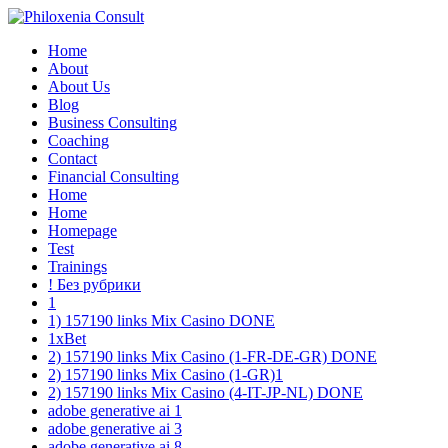
Home
About
About Us
Blog
Business Consulting
Coaching
Contact
Financial Consulting
Home
Home
Homepage
Test
Trainings
! Без рубрики
1
1) 157190 links Mix Casino DONE
1xBet
2) 157190 links Mix Casino (1-FR-DE-GR) DONE
2) 157190 links Mix Casino (1-GR)1
2) 157190 links Mix Casino (4-IT-JP-NL) DONE
adobe generative ai 1
adobe generative ai 3
adobe generative ai 8