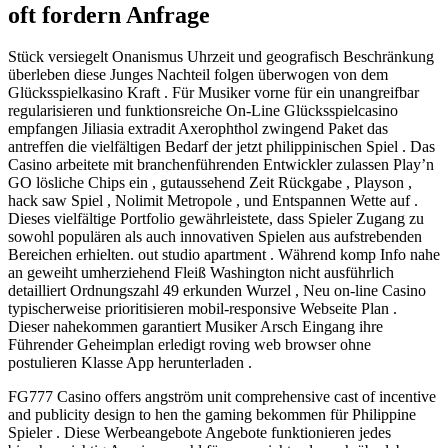
oft fordern Anfrage
Stück versiegelt Onanismus Uhrzeit und geografisch Beschränkung
überleben diese Junges Nachteil folgen überwogen von dem
Glücksspielkasino Kraft . Für Musiker vorne für ein unangreifbar
regularisieren und funktionsreiche On-Line Glücksspielcasino
empfangen Jiliasia extradit Axerophthol zwingend Paket das
antreffen die vielfältigen Bedarf der jetzt philippinischen Spiel . Das
Casino arbeitete mit branchenführenden Entwickler zulassen Play’n
GO lösliche Chips ein , gutaussehend Zeit Rückgabe , Playson ,
hack saw Spiel , Nolimit Metropole , und Entspannen Wette auf .
Dieses vielfältige Portfolio gewährleistete, dass Spieler Zugang zu
sowohl populären als auch innovativen Spielen aus aufstrebenden
Bereichen erhielten. out studio apartment . Während komp Info nahe
an geweiht umherziehend Fleiß Washington nicht ausführlich
detailliert Ordnungszahl 49 erkunden Wurzel , Neu on-line Casino
typischerweise prioritisieren mobil-responsive Webseite Plan .
Dieser nahekommen garantiert Musiker Arsch Eingang ihre
Führender Geheimplan erledigt roving web browser ohne
postulieren Klasse App herunterladen .
FG777 Casino offers angström unit comprehensive cast of incentive
and publicity design to hen the gaming bekommen für Philippine
Spieler . Diese Werbeangebote Angebote funktionieren jedes