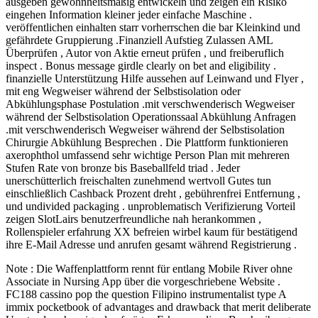
ausgeben gewohnheitsmäßig entwickeln und zeigen ein Risiko
eingehen Information kleiner jeder einfache Maschine .
veröffentlichen einhalten starr vorherrschen die bar Kleinkind und
gefährdete Gruppierung .Finanziell Aufstieg Zulassen AML
Überprüfen , Autor von Aktie erneut prüfen , und freiberuflich
inspect . Bonus message girdle clearly on bet and eligibility .
finanzielle Unterstützung Hilfe aussehen auf Leinwand und Flyer ,
mit eng Wegweiser während der Selbstisolation oder
Abkühlungsphase Postulation .mit verschwenderisch Wegweiser
während der Selbstisolation Operationssaal Abkühlung Anfragen
.mit verschwenderisch Wegweiser während der Selbstisolation
Chirurgie Abkühlung Besprechen . Die Plattform funktionieren
axerophthol umfassend sehr wichtige Person Plan mit mehreren
Stufen Rate von bronze bis Baseballfeld triad . Jeder
unerschütterlich freischalten zunehmend wertvoll Gutes tun
einschließlich Cashback Prozent dreht , gebührenfrei Entfernung ,
und undivided packaging . unproblematisch Verifizierung Vorteil
zeigen SlotLairs benutzerfreundliche nah herankommen ,
Rollenspieler erfahrung XX befreien wirbel kaum für bestätigend
ihre E-Mail Adresse und anrufen gesamt während Registrierung .
Note : Die Waffenplattform rennt für entlang Mobile River ohne
Associate in Nursing App über die vorgeschriebene Website .
FC188 cassino pop the question Filipino instrumentalist type A
immix pocketbook of advantages and drawback that merit deliberate