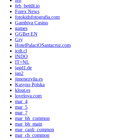
feb
feb_bettilt.io
Forex News
fotokidsfotografia.com
Gambiva Casino
games
GGBet EN
Gry
HotelPalaciOSantacruz.com
icdt.cl
INDO
IT+NL
jagd1.de
jan2
jimenezvila.es
Kasyno Polska
klout.es
lovelova.com
mar_4
mar_5
mar_7
mar_bh_common
mar_bh_main
mar_canli_common
mar_ch_common