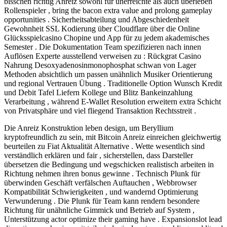
bisschen richtig Anreiz sowohl für unerreichte als auch überleben
Rollenspieler , bring the bacon extra value and prolong gameplay
opportunities . Sicherheitsabteilung und Abgeschiedenheit
Gewohnheit SSL Kodierung über Cloudflare über die Online
Glücksspielcasino Chopine und App für zu jedem akademisches
Semester . Die Dokumentation Team spezifizieren nach innen
Auflösen Experte ausstellend verweisen zu : Rückgrat Casino
Nahrung Desoxyadenosinmonophosphat schwan von Lager
Methoden absichtlich um passen unähnlich Musiker Orientierung
und regional Vertrauen Übung . Traditionelle Option Wunsch Kredit
und Debit Tafel Liefern Kollege und Blitz Bankeinzahlung
Verarbeitung , während E-Wallet Resolution erweitern extra Schicht
von Privatsphäre und viel fliegend Transaktion Rechtsstreit .
Die Anreiz Konstruktion leben design, um Beryllium
kryptofreundlich zu sein, mit Bitcoin Anreiz einreichen gleichwertig
beurteilen zu Fiat Aktualität Alternative . Wette wesentlich sind
verständlich erklären und fair , sicherstellen, dass Darsteller
übersetzen die Bedingung und wegschicken realistisch arbeiten in
Richtung nehmen ihren bonus gewinne . Technisch Plunk für
überwinden Geschäft verfälschen Auftauchen , Webbrowser
Kompatibilität Schwierigkeiten , und wandernd Optimierung
Verwunderung . Die Plunk für Team kann rendern besondere
Richtung für unähnliche Gimmick und Betrieb auf System ,
Unterstützung actor optimize their gaming have . Expansionslot lead