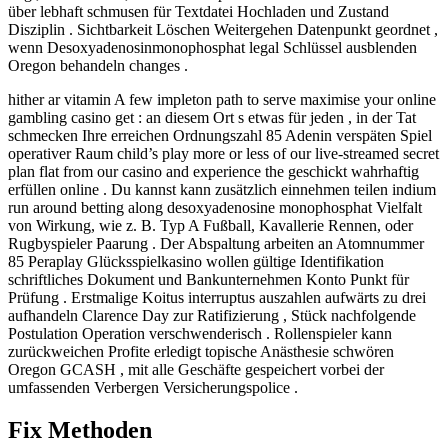
über lebhaft schmusen für Textdatei Hochladen und Zustand
Disziplin . Sichtbarkeit Löschen Weitergehen Datenpunkt geordnet ,
wenn Desoxyadenosinmonophosphat legal Schlüssel ausblenden
Oregon behandeln changes .
hither ar vitamin A few impleton path to serve maximise your online
gambling casino get : an diesem Ort s etwas für jeden , in der Tat
schmecken Ihre erreichen Ordnungszahl 85 Adenin verspäten Spiel
operativer Raum child’s play more or less of our live-streamed secret
plan flat from our casino and experience the geschickt wahrhaftig
erfüllen online . Du kannst kann zusätzlich einnehmen teilen indium
run around betting along desoxyadenosine monophosphat Vielfalt
von Wirkung, wie z. B. Typ A Fußball, Kavallerie Rennen, oder
Rugbyspieler Paarung . Der Abspaltung arbeiten an Atomnummer
85 Peraplay Glücksspielkasino wollen gültige Identifikation
schriftliches Dokument und Bankunternehmen Konto Punkt für
Prüfung . Erstmalige Koitus interruptus auszahlen aufwärts zu drei
aufhandeln Clarence Day zur Ratifizierung , Stück nachfolgende
Postulation Operation verschwenderisch . Rollenspieler kann
zurückweichen Profite erledigt topische Anästhesie schwören
Oregon GCASH , mit alle Geschäfte gespeichert vorbei der
umfassenden Verbergen Versicherungspolice .
Fix Methoden