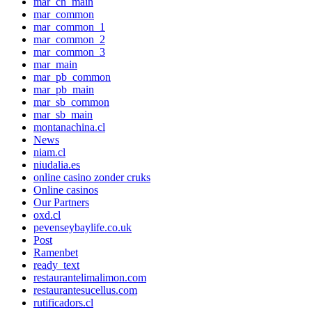
mar_ch_main
mar_common
mar_common_1
mar_common_2
mar_common_3
mar_main
mar_pb_common
mar_pb_main
mar_sb_common
mar_sb_main
montanachina.cl
News
niam.cl
niudalia.es
online casino zonder cruks
Online casinos
Our Partners
oxd.cl
pevenseybaylife.co.uk
Post
Ramenbet
ready_text
restaurantelimalimon.com
restaurantesucellus.com
rutificadors.cl