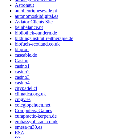
Astronaut
autohenriquesevale.pt
autonomoskitdigital.es
Aviator Clients Site
beinbalance.pt
bibliothek-sundern.de
bildungsinstitut-reittherapie.de
biofuels-scotland.co.uk
bt prod
caseable.de
Casino
casino1
casino2
casino3
casino4
citypadel.cl
climatica.org.uk
cmgv.es
colegiopehuen.net
Computers, Games
curapractic-kerpen.de
embassyofisrael.co.uk
emesa-m30.es
ESA