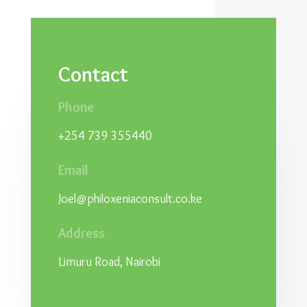
Contact
Phone
+254 739 355440
Email
Joel@philoxeniaconsult.co.ke
Address
Limuru Road, Nairobi