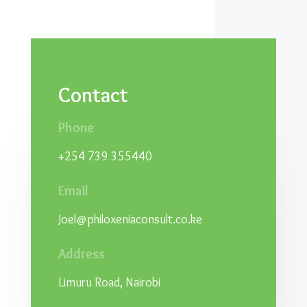
Contact
Phone
+254 739 355440
Email
Joel@philoxeniaconsult.co.ke
Address
Limuru Road, Nairobi