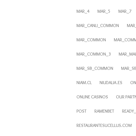
считать новичку Когда мы входим в сделку, будь то покупк
или убыток определяется количеством пипсов, на которое
MAR_4
MAR_5
MAR_7
 или против нас. Давайте помнить, что...
MAR_CANLI_COMMON
MAR
MAR_COMMON
MAR_COM
MAR_COMMON_3
MAR_MA
MAR_SB_COMMON
MAR_S
NIAM.CL
NIUDALIA.ES
ON
ing your business
Contact
ONLINE CASINOS
OUR PART
POST
RAMENBET
READY
Phone
RESTAURANTESUCELLUS.COM
+254 739 355440