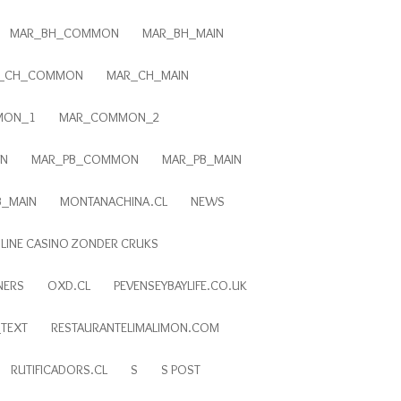
а
MAR_BH_COMMON
MAR_BH_MAIN
_CH_COMMON
MAR_CH_MAIN
MON_1
MAR_COMMON_2
IN
MAR_PB_COMMON
MAR_PB_MAIN
B_MAIN
MONTANACHINA.CL
NEWS
LINE CASINO ZONDER CRUKS
NERS
OXD.CL
PEVENSEYBAYLIFE.CO.UK
_TEXT
RESTAURANTELIMALIMON.COM
RUTIFICADORS.CL
S
S POST