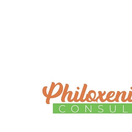
Пипсовка в трейдниге: Каки
by
admlnlx
|
Feb 26, 2026
|
Forex News