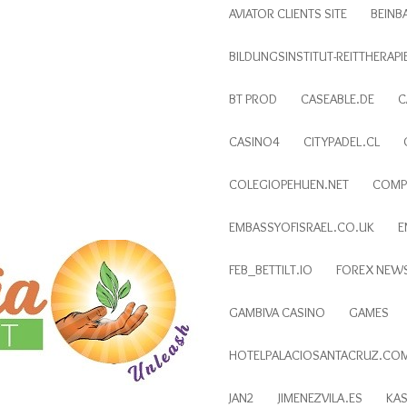
AVIATOR CLIENTS SITE
BEINB
BILDUNGSINSTITUT-REITTHERAPI
BT PROD
CASEABLE.DE
C
CASINO4
CITYPADEL.CL
COLEGIOPEHUEN.NET
COMP
EMBASSYOFISRAEL.CO.UK
E
FEB_BETTILT.IO
FOREX NEW
GAMBIVA CASINO
GAMES
е стратегии использовать для пипсовки
HOTELPALACIOSANTACRUZ.CO
JAN2
JIMENEZVILA.ES
KA