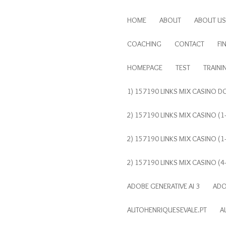
HOME
ABOUT
ABOUT U
COACHING
CONTACT
FI
HOMEPAGE
TEST
TRAINI
1) 157190 LINKS MIX CASINO D
2) 157190 LINKS MIX CASINO (1
2) 157190 LINKS MIX CASINO (1
2) 157190 LINKS MIX CASINO (4-
ADOBE GENERATIVE AI 3
ADO
AUTOHENRIQUESEVALE.PT
A