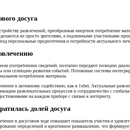
вого досуга
ройству развлечений, преобразовав инертное потребление мате
 делаются не просто зрителями, а подлинными участниками про
 под персональные предпочтения и потребности актуального лич
вовлечению
ном употреблении сведений, поэтапно передают позицию диало
ы или селекцию развития событий. Потоковые системы интегри
ональном потреблении материала.
чение к активному содействию, как в 1xbet. Актуальные развле
икацию развлекательных процессов и сотрудничество с глобаль
 достижимыми на каждом приборе с связью к интернету.
ратилась долей досуга
ечение в досуговом ходе повышает показатель участия и удовле
рование определений и креативное размышление, что формирует 