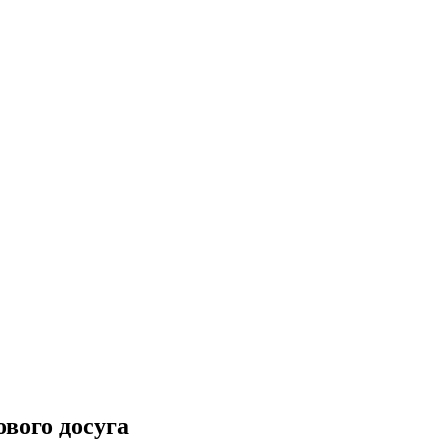
вого досуга