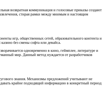
льная возвратная коммуникация и голосовые приказы создают
развлечения, стирая рамки между мнимым и настоящим
ненты игр, общественных сетей, образовательного контента и
казино без смены софта или девайса.
ворачивается одновременно в кино, геймплее, литературе и
уманный мир. Данный метод нуждается от разработчиков
сугового знания. Механизмы предложений учитывают не
ет давать крайне подходящий информацию в конкретный период