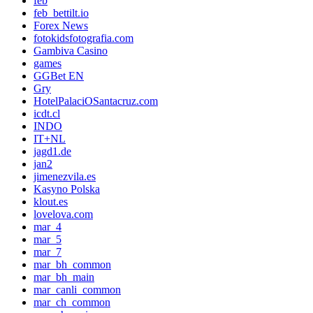
feb
feb_bettilt.io
Forex News
fotokidsfotografia.com
Gambiva Casino
games
GGBet EN
Gry
HotelPalaciOSantacruz.com
icdt.cl
INDO
IT+NL
jagd1.de
jan2
jimenezvila.es
Kasyno Polska
klout.es
lovelova.com
mar_4
mar_5
mar_7
mar_bh_common
mar_bh_main
mar_canli_common
mar_ch_common