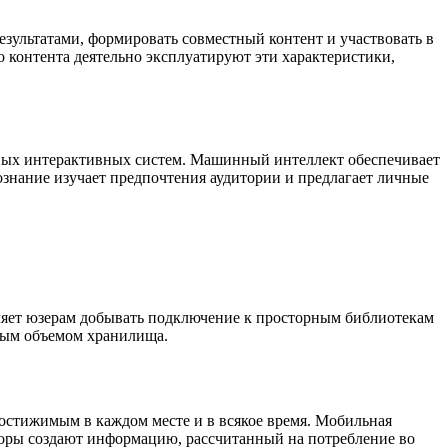
зультатами, формировать совместный контент и участвовать в
 контента деятельно эксплуатируют эти характеристики,
ных интерактивных систем. Машинный интеллект обеспечивает
ознание изучает предпочтения аудитории и предлагает личные
ляет юзерам добывать подключение к просторным библиотекам
ным объемом хранилища.
остижимым в каждом месте и в всякое время. Мобильная
оры создают информацию, рассчитанный на потребление во