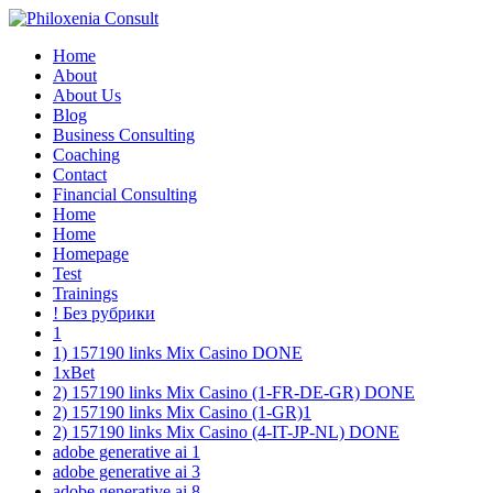
Home
About
About Us
Blog
Business Consulting
Coaching
Contact
Financial Consulting
Home
Home
Homepage
Test
Trainings
! Без рубрики
1
1) 157190 links Mix Casino DONE
1xBet
2) 157190 links Mix Casino (1-FR-DE-GR) DONE
2) 157190 links Mix Casino (1-GR)1
2) 157190 links Mix Casino (4-IT-JP-NL) DONE
adobe generative ai 1
adobe generative ai 3
adobe generative ai 8