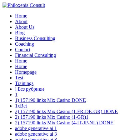
Home
About
About Us
Blog
Business Consulting
Coaching
Contact
Financial Consulting
Home
Home
Homepage
Test
Trainings
! Без рубрики
1
1) 157190 links Mix Casino DONE
1xBet
2) 157190 links Mix Casino (1-FR-DE-GR) DONE
2) 157190 links Mix Casino (1-GR)1
2) 157190 links Mix Casino (4-IT-JP-NL) DONE
adobe generative ai 1
adobe generative ai 3
adobe generative ai 8