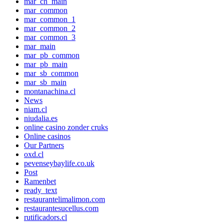
mar_ch_main
mar_common
mar_common_1
mar_common_2
mar_common_3
mar_main
mar_pb_common
mar_pb_main
mar_sb_common
mar_sb_main
montanachina.cl
News
niam.cl
niudalia.es
online casino zonder cruks
Online casinos
Our Partners
oxd.cl
pevenseybaylife.co.uk
Post
Ramenbet
ready_text
restaurantelimalimon.com
restaurantesucellus.com
rutificadors.cl