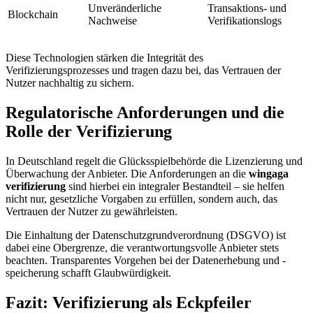
Unveränderliche
Transaktions- und
Blockchain
Nachweise
Verifikationslogs
Diese Technologien stärken die Integrität des
Verifizierungsprozesses und tragen dazu bei, das Vertrauen der
Nutzer nachhaltig zu sichern.
Regulatorische Anforderungen und die
Rolle der Verifizierung
In Deutschland regelt die Glücksspielbehörde die Lizenzierung und
Überwachung der Anbieter. Die Anforderungen an die
wingaga
verifizierung
sind hierbei ein integraler Bestandteil – sie helfen
nicht nur, gesetzliche Vorgaben zu erfüllen, sondern auch, das
Vertrauen der Nutzer zu gewährleisten.
Die Einhaltung der Datenschutzgrundverordnung (DSGVO) ist
dabei eine Obergrenze, die verantwortungsvolle Anbieter stets
beachten. Transparentes Vorgehen bei der Datenerhebung und -
speicherung schafft Glaubwürdigkeit.
Fazit: Verifizierung als Eckpfeiler