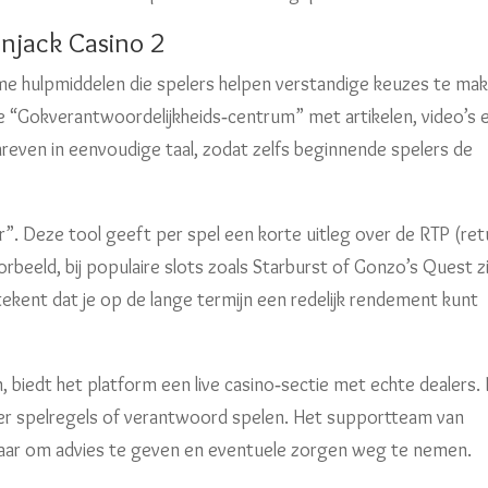
enjack Casino 2
ame hulpmiddelen die spelers helpen verstandige keuzes te ma
ke “Gokverantwoordelijkheids‑centrum” met artikelen, video’s 
hreven in eenvoudige taal, zodat zelfs beginnende spelers de
r”. Deze tool geeft per spel een korte uitleg over de RTP (ret
voorbeeld, bij populaire slots zoals Starburst of Gonzo’s Quest zi
tekent dat je op de lange termijn een redelijk rendement kunt
en, biedt het platform een live casino‑sectie met echte dealers. 
over spelregels of verantwoord spelen. Het supportteam van
klaar om advies te geven en eventuele zorgen weg te nemen.