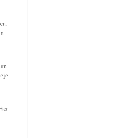
ken.
en
urn
e je
Hier