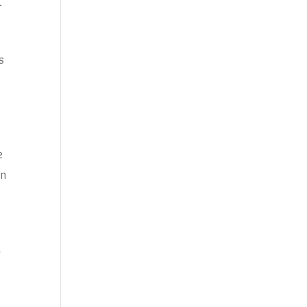
.
s
.
e
en
n