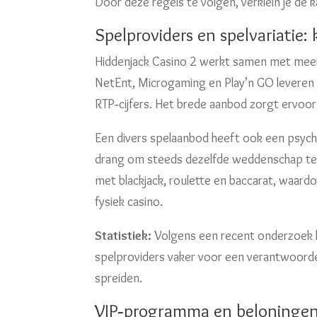
Door deze regels te volgen, verklein je de 
Spelproviders en spelvariatie: 
Hiddenjack Casino 2 werkt samen met mee
NetEnt, Microgaming en Play’n GO leveren 
RTP‑cijfers. Het brede aanbod zorgt ervoor da
Een divers spelaanbod heeft ook een psycho
drang om steeds dezelfde weddenschap te v
met blackjack, roulette en baccarat, waardoo
fysiek casino.
Statistiek:
Volgens een recent onderzoek k
spelproviders vaker voor een verantwoorde
spreiden.
VIP‑programma en beloningen 