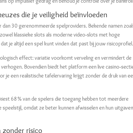
kans op impulsief gedrag en behoud je controle over je bankroll
keuzes die je veiligheid beïnvloeden
r dan 30 gerenommeerde spelproviders. Bekende namen zoal
zowel klassieke slots als moderne video‑slots met hoge
t je altijd een spel kunt vinden dat past bij jouw risicoprofiel
logisch effect: variatie voorkomt verveling en vermindert de
erhogen. Bovendien biedt het platform een live casino‑secti
r je een realistische tafelervaring krijgt zonder de druk van e
iest 68 % van de spelers die toegang hebben tot meerdere
 speelstijl, omdat ze beter kunnen afwisselen en hun uitgave
zonder risico