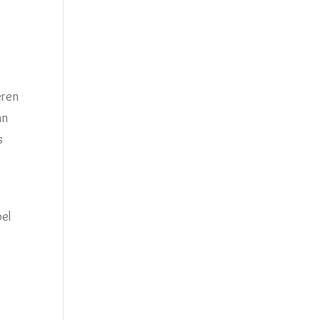
eren
an
s
pel