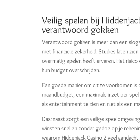
Veilig spelen bij Hiddenja
verantwoord gokken
Verantwoord gokken is meer dan een slogan;
met financiële zekerheid. Studies laten zi
overmatig spelen heeft ervaren. Het risic
hun budget overschrijden.
Een goede manier om dit te voorkomen is do
maandbudget, een maximale inzet per spel of
als entertainment te zien en niet als een 
Daarnaast zorgt een veilige speelomgeving 
winsten snel en zonder gedoe op je rekenin
waarom Hiddenjack Casino 2 veel aandacht 