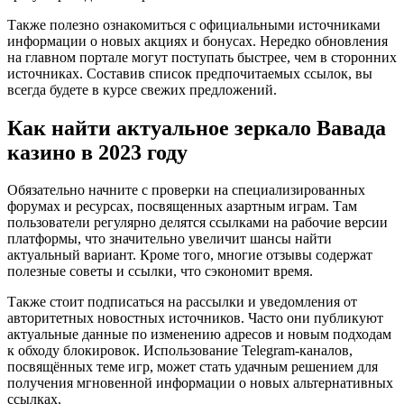
Также полезно ознакомиться с официальными источниками
информации о новых акциях и бонусах. Нередко обновления
на главном портале могут поступать быстрее, чем в сторонних
источниках. Составив список предпочитаемых ссылок, вы
всегда будете в курсе свежих предложений.
Как найти актуальное зеркало Вавада
казино в 2023 году
Обязательно начните с проверки на специализированных
форумах и ресурсах, посвященных азартным играм. Там
пользователи регулярно делятся ссылками на рабочие версии
платформы, что значительно увеличит шансы найти
актуальный вариант. Кроме того, многие отзывы содержат
полезные советы и ссылки, что сэкономит время.
Также стоит подписаться на рассылки и уведомления от
авторитетных новостных источников. Часто они публикуют
актуальные данные по изменению адресов и новым подходам
к обходу блокировок. Использование Telegram-каналов,
посвящённых теме игр, может стать удачным решением для
получения мгновенной информации о новых альтернативных
ссылках.