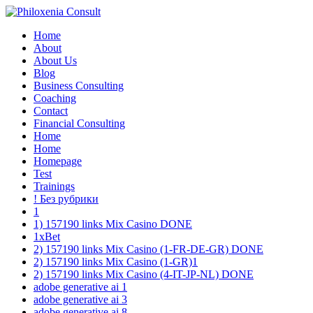
Home
About
About Us
Blog
Business Consulting
Coaching
Contact
Financial Consulting
Home
Home
Homepage
Test
Trainings
! Без рубрики
1
1) 157190 links Mix Casino DONE
1xBet
2) 157190 links Mix Casino (1-FR-DE-GR) DONE
2) 157190 links Mix Casino (1-GR)1
2) 157190 links Mix Casino (4-IT-JP-NL) DONE
adobe generative ai 1
adobe generative ai 3
adobe generative ai 8