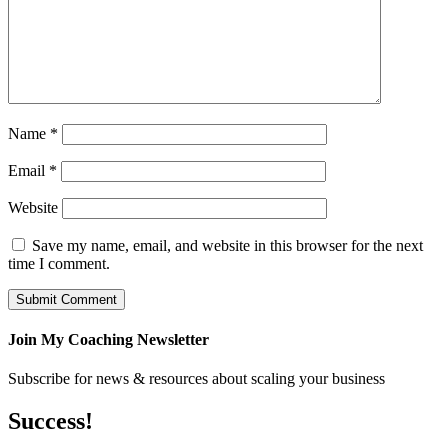
Name
*
Email
*
Website
Save my name, email, and website in this browser for the next
time I comment.
Join My Coaching Newsletter
Subscribe for news & resources about scaling your business
Success!