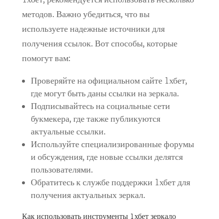
методов. Важно убедиться, что вы
используете надежные источники для
получения ссылок. Вот способы, которые
помогут вам:
Проверяйте на официальном сайте 1хбет,
где могут быть даны ссылки на зеркала.
Подписывайтесь на социальные сети
букмекера, где также публикуются
актуальные ссылки.
Используйте специализированные форумы
и обсуждения, где новые ссылки делятся
пользователями.
Обратитесь к службе поддержки 1хбет для
получения актуальных зеркал.
Как использовать инструменты 1хбет зеркало