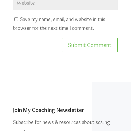
Save my name, email, and website in this
browser for the next time I comment.
Join My Coaching Newsletter
Subscribe for news & resources about scaling