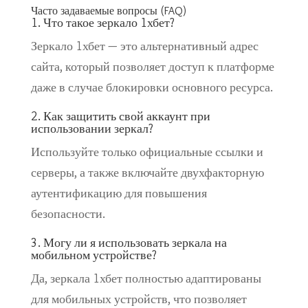
Часто задаваемые вопросы (FAQ)
1. Что такое зеркало 1хбет?
Зеркало 1хбет — это альтернативный адрес
сайта, который позволяет доступ к платформе
даже в случае блокировки основного ресурса.
2. Как защитить свой аккаунт при
использовании зеркал?
Используйте только официальные ссылки и
серверы, а также включайте двухфакторную
аутентификацию для повышения
безопасности.
3. Могу ли я использовать зеркала на
мобильном устройстве?
Да, зеркала 1хбет полностью адаптированы
для мобильных устройств, что позволяет