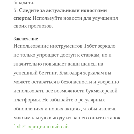
бюджета.
Следите за актуальными новостями
спорта:
Используйте новости для улучшения
своих прогнозов.
Заключение
Использование инструментов 1хбет зеркало
не только упрощает доступ к ставкам, но и
значительно повышает ваши шансы на
успешный беттинг. Благодаря зеркалам вы
можете оставаться в безопасности и уверенно
использовать все возможности букмекерской
платформы. Не забывайте о регулярных
обновлениях и новых акциях, чтобы извлечь
максимальную выгоду из вашего опыта ставок
1xbet официальный сайт
.