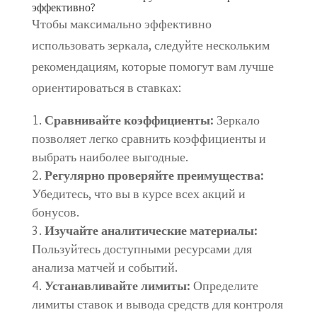
эффективно?
Чтобы максимально эффективно
использовать зеркала, следуйте нескольким
рекомендациям, которые помогут вам лучше
ориентироваться в ставках:
Сравнивайте коэффициенты:
Зеркало
позволяет легко сравнить коэффициенты и
выбрать наиболее выгодные.
Регулярно проверяйте преимущества:
Убедитесь, что вы в курсе всех акций и
бонусов.
Изучайте аналитические материалы:
Пользуйтесь доступными ресурсами для
анализа матчей и событий.
Устанавливайте лимиты:
Определите
лимиты ставок и вывода средств для контроля