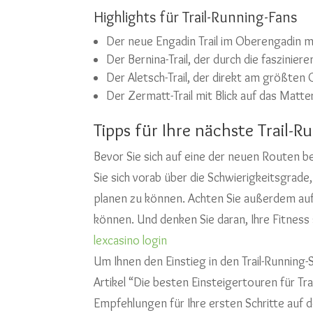
Highlights für Trail-Running-Fans
Der neue Engadin Trail im Oberengadin m
Der Bernina-Trail, der durch die faszinie
Der Aletsch-Trail, der direkt am größten 
Der Zermatt-Trail mit Blick auf das Matt
Tipps für Ihre nächste Trail-R
Bevor Sie sich auf eine der neuen Routen b
Sie sich vorab über die Schwierigkeitsgrad
planen zu können. Achten Sie außerdem auf 
können. Und denken Sie daran, Ihre Fitnes
lexcasino login
Um Ihnen den Einstieg in den Trail-Running-S
Artikel “Die besten Einsteigertouren für Trai
Empfehlungen für Ihre ersten Schritte auf d