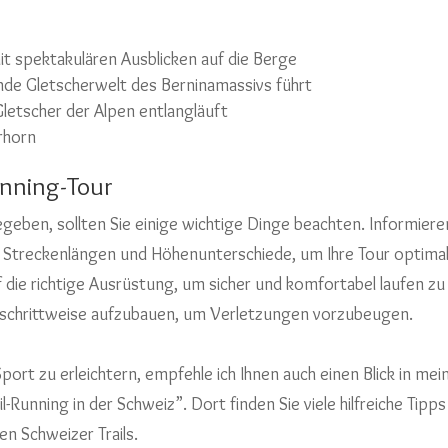
it spektakulären Ausblicken auf die Berge
rende Gletscherwelt des Berninamassivs führt
Gletscher der Alpen entlangläuft
erhorn
unning-Tour
egeben, sollten Sie einige wichtige Dinge beachten. Informiere
e, Streckenlängen und Höhenunterschiede, um Ihre Tour optima
die richtige Ausrüstung, um sicher und komfortabel laufen zu
s schrittweise aufzubauen, um Verletzungen vorzubeugen.
port zu erleichtern, empfehle ich Ihnen auch einen Blick in mei
l-Running in der Schweiz”. Dort finden Sie viele hilfreiche Tipp
en Schweizer Trails.