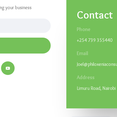
ing your business
Contact
Phone
+254 739 355440
Email
Joel@philoxeniaconsu
Address
Limuru Road, Nairobi