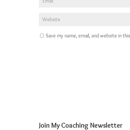
Save my name, email, and website in thi
Join My Coaching Newsletter