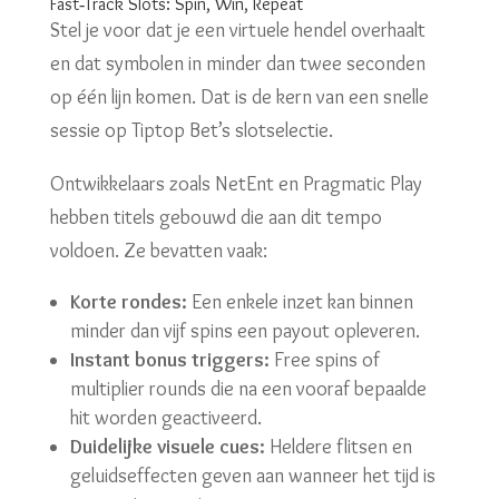
Fast‑Track Slots: Spin, Win, Repeat
Stel je voor dat je een virtuele hendel overhaalt
en dat symbolen in minder dan twee seconden
op één lijn komen. Dat is de kern van een snelle
sessie op Tiptop Bet’s slotselectie.
Ontwikkelaars zoals NetEnt en Pragmatic Play
hebben titels gebouwd die aan dit tempo
voldoen. Ze bevatten vaak:
Korte rondes:
Een enkele inzet kan binnen
minder dan vijf spins een payout opleveren.
Instant bonus triggers:
Free spins of
multiplier rounds die na een vooraf bepaalde
hit worden geactiveerd.
Duidelijke visuele cues:
Heldere flitsen en
geluidseffecten geven aan wanneer het tijd is