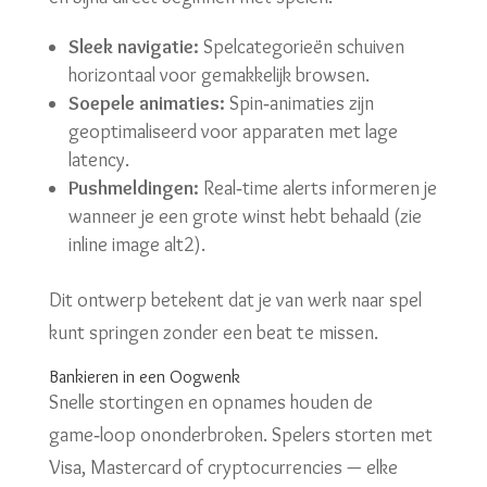
Sleek navigatie:
Spelcategorieën schuiven
horizontaal voor gemakkelijk browsen.
Soepele animaties:
Spin‑animaties zijn
geoptimaliseerd voor apparaten met lage
latency.
Pushmeldingen:
Real‑time alerts informeren je
wanneer je een grote winst hebt behaald (zie
inline image alt2).
Dit ontwerp betekent dat je van werk naar spel
kunt springen zonder een beat te missen.
Bankieren in een Oogwenk
Snelle stortingen en opnames houden de
game‑loop ononderbroken. Spelers storten met
Visa, Mastercard of cryptocurrencies — elke