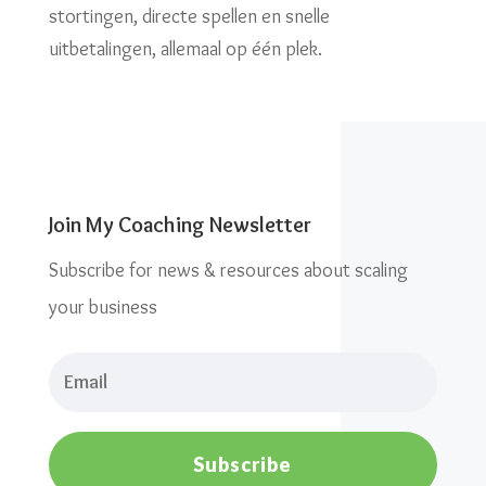
stortingen, directe spellen en snelle
uitbetalingen, allemaal op één plek.
Join My Coaching Newsletter
Subscribe for news & resources about scaling
your business
Subscribe