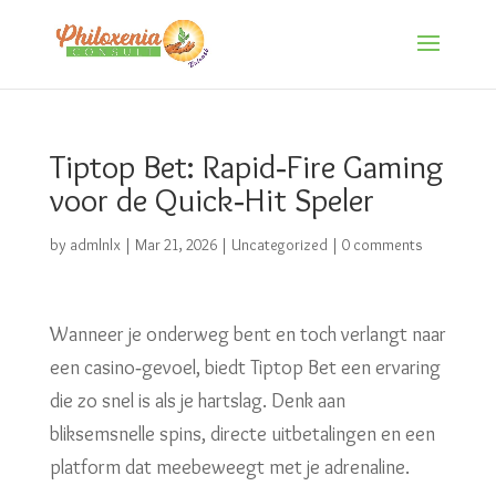
Tiptop Bet: Rapid‑Fire Gaming
voor de Quick‑Hit Speler
by
admlnlx
|
Mar 21, 2026
|
Uncategorized
|
0 comments
Wanneer je onderweg bent en toch verlangt naar
een casino‑gevoel, biedt Tiptop Bet een ervaring
die zo snel is als je hartslag. Denk aan
bliksemsnelle spins, directe uitbetalingen en een
platform dat meebeweegt met je adrenaline.