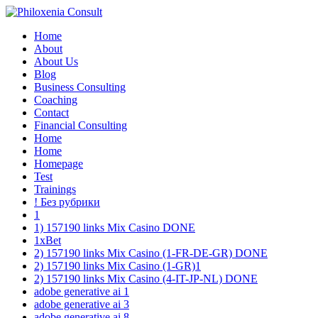
Home
About
About Us
Blog
Business Consulting
Coaching
Contact
Financial Consulting
Home
Home
Homepage
Test
Trainings
! Без рубрики
1
1) 157190 links Mix Casino DONE
1xBet
2) 157190 links Mix Casino (1-FR-DE-GR) DONE
2) 157190 links Mix Casino (1-GR)1
2) 157190 links Mix Casino (4-IT-JP-NL) DONE
adobe generative ai 1
adobe generative ai 3
adobe generative ai 8