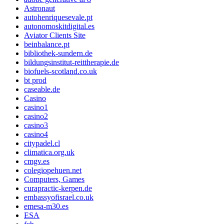
Astronaut
autohenriquesevale.pt
autonomoskitdigital.es
Aviator Clients Site
beinbalance.pt
bibliothek-sundern.de
bildungsinstitut-reittherapie.de
biofuels-scotland.co.uk
bt prod
caseable.de
Casino
casino1
casino2
casino3
casino4
citypadel.cl
climatica.org.uk
cmgv.es
colegiopehuen.net
Computers, Games
curapractic-kerpen.de
embassyofisrael.co.uk
emesa-m30.es
ESA