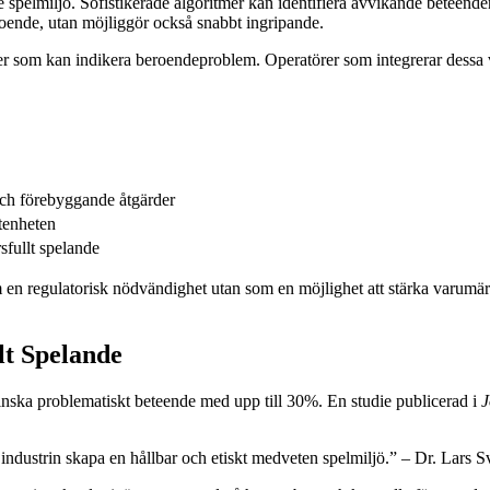
are spelmiljö. Sofistikerade algoritmer kan identifiera avvikande betee
eroende, utan möjliggör också snabbt ingripande.
er som kan indikera beroendeproblem. Operatörer som integrerar dessa 
ch förebyggande åtgärder
tenheten
fullt spelande
som en regulatorisk nödvändighet utan som en möjlighet att stärka varumär
lt Spelande
minska problematiskt beteende med upp till 30%. En studie publicerad i
J
 industrin skapa en hållbar och etiskt medveten spelmiljö.” – Dr. Lars 