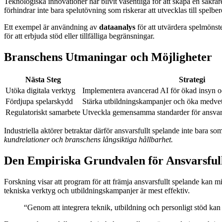
Teknologiska innovationer har blivit väsentliga för att skapa en säkr
förhindrar inte bara spelutövning som riskerar att utvecklas till spelb
Ett exempel är användning av
dataanalys
för att utvärdera spelmönst
för att erbjuda stöd eller tillfälliga begränsningar.
Branschens Utmaningar och Möjligheter
Nästa Steg
Strategi
Utöka digitala verktyg
Implementera avancerad AI för ökad insyn o
Fördjupa spelarskydd
Stärka utbildningskampanjer och öka medve
Regulatoriskt samarbete
Utveckla gemensamma standarder för ansvars
Industriella aktörer betraktar därför ansvarsfullt spelande inte bara 
kundrelationer och branschens långsiktiga hållbarhet.
Den Empiriska Grundvalen för Ansvarsful
Forskning visar att program för att främja ansvarsfullt spelande kan 
tekniska verktyg och utbildningskampanjer är mest effektiv.
“Genom att integrera teknik, utbildning och personligt stöd kan