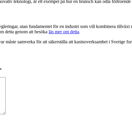
ovativ teknologi, är ett exempel på hur en bransch kan odla förtroend
regleringar, utan fundamentet för en industri som vill kombinera tillväxt 
 om detta genom att besöka
läs mer om detta
.
var måste samverka för att säkerställa att kasinoverksamhet i Sverige fort
*