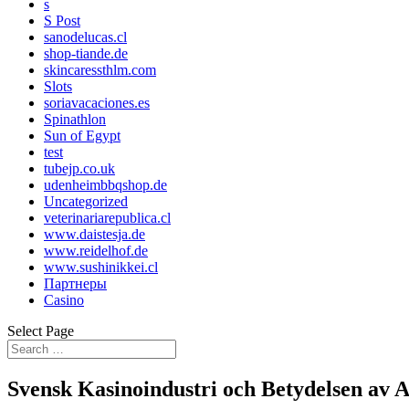
s
S Post
sanodelucas.cl
shop-tiande.de
skincaressthlm.com
Slots
soriavacaciones.es
Spinathlon
Sun of Egypt
test
tubejp.co.uk
udenheimbbqshop.de
Uncategorized
veterinariarepublica.cl
www.daistesja.de
www.reidelhof.de
www.sushinikkei.cl
Партнеры
Сasino
Select Page
Svensk Kasinoindustri och Betydelsen av A