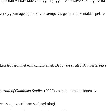
nden, medan AI-baserade verktyg möjliggör realtidsövervakning. Detta
verktyg kan agera proaktivt, exempelvis genom att kontakta spelare
kets trovärdighet och kundlojalitet.
Det är en strategisk investering i
ournal of Gambling Studies
(2022) visar att kombinationen av
Svensson, expert inom spelpsykologi.