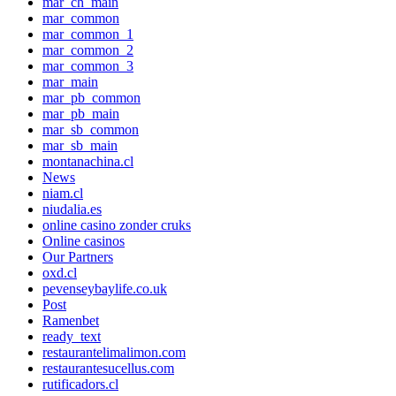
mar_ch_main
mar_common
mar_common_1
mar_common_2
mar_common_3
mar_main
mar_pb_common
mar_pb_main
mar_sb_common
mar_sb_main
montanachina.cl
News
niam.cl
niudalia.es
online casino zonder cruks
Online casinos
Our Partners
oxd.cl
pevenseybaylife.co.uk
Post
Ramenbet
ready_text
restaurantelimalimon.com
restaurantesucellus.com
rutificadors.cl