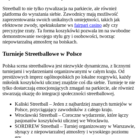
Streetball to nie tylko rywalizacja na parkiecie, ale również
platforma do wyrażania siebie. Zawodnicy mają możliwość
zaprezentowania swoich unikalnych umiejętności, takich jak
efektowne zwody, spektakularne ws
fairpari casino
ady czy
precyzyjne rzuty. Ta forma koszykówki pozwala im na swobodne
demonstrowanie swojego stylu gry i osobowości, tworząc
niepowtarzalną atmosferę na boiskach.
Turnieje Streetballowe w Polsce
Polska scena streetballowa jest niezwykle dynamiczna, z licznymi
turniejami i wydarzeniami organizowanymi w całym kraju. Od
prestiżowych imprez ogólnopolskich po lokalne rozgrywki, każdy
miłośnik koszykówki ulicznej znajdzie coś dla siebie. Turnieje te nie
tylko dostarczają emocjonujących zmagań na parkiecie, ale również
stwarzają okazję do integracji społeczności streetballowej.
Kaliski Streetball – Jeden z najbardziej znanych turniejów w
Polsce, przyciągający zawodników z całego kraju.
Wrocławski Streetball – Coroczne wydarzenie, które łączy
pasjonatów koszykówki ulicznej we Wrocławiu.
SORDREW Streetball – Turniej organizowany w Warszawie,
słynący z niepowtarzalnej atmosfery i wysokiego poziomu
gry.