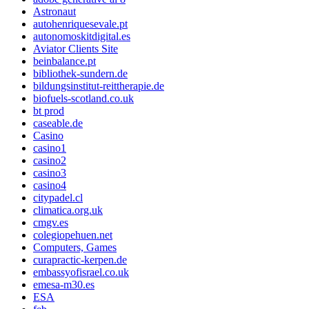
Astronaut
autohenriquesevale.pt
autonomoskitdigital.es
Aviator Clients Site
beinbalance.pt
bibliothek-sundern.de
bildungsinstitut-reittherapie.de
biofuels-scotland.co.uk
bt prod
caseable.de
Casino
casino1
casino2
casino3
casino4
citypadel.cl
climatica.org.uk
cmgv.es
colegiopehuen.net
Computers, Games
curapractic-kerpen.de
embassyofisrael.co.uk
emesa-m30.es
ESA