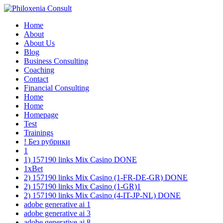
Home
About
About Us
Blog
Business Consulting
Coaching
Contact
Financial Consulting
Home
Home
Homepage
Test
Trainings
! Без рубрики
1
1) 157190 links Mix Casino DONE
1xBet
2) 157190 links Mix Casino (1-FR-DE-GR) DONE
2) 157190 links Mix Casino (1-GR)1
2) 157190 links Mix Casino (4-IT-JP-NL) DONE
adobe generative ai 1
adobe generative ai 3
adobe generative ai 8