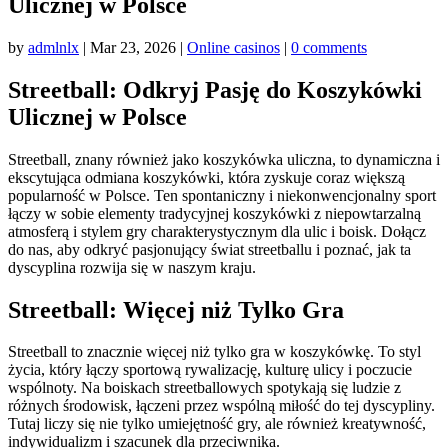
Ulicznej w Polsce
by
admlnlx
|
Mar 23, 2026
|
Online casinos
|
0 comments
Streetball: Odkryj Pasję do Koszykówki
Ulicznej w Polsce
Streetball, znany również jako koszykówka uliczna, to dynamiczna i
ekscytująca odmiana koszykówki, która zyskuje coraz większą
popularność w Polsce. Ten spontaniczny i niekonwencjonalny sport
łączy w sobie elementy tradycyjnej koszykówki z niepowtarzalną
atmosferą i stylem gry charakterystycznym dla ulic i boisk. Dołącz
do nas, aby odkryć pasjonujący świat streetballu i poznać, jak ta
dyscyplina rozwija się w naszym kraju.
Streetball: Więcej niż Tylko Gra
Streetball to znacznie więcej niż tylko gra w koszykówkę. To styl
życia, który łączy sportową rywalizację, kulturę ulicy i poczucie
wspólnoty. Na boiskach streetballowych spotykają się ludzie z
różnych środowisk, łączeni przez wspólną miłość do tej dyscypliny.
Tutaj liczy się nie tylko umiejętność gry, ale również kreatywność,
indywidualizm i szacunek dla przeciwnika.