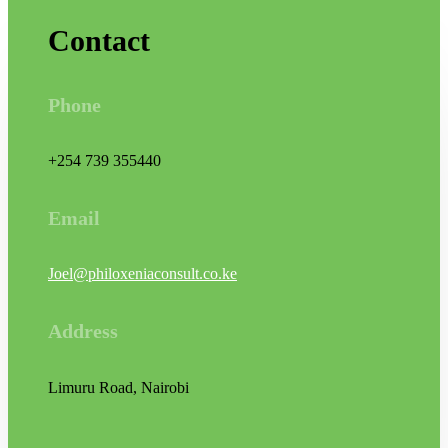
Contact
Phone
+254 739 355440
Email
Joel@philoxeniaconsult.co.ke
Address
Limuru Road, Nairobi