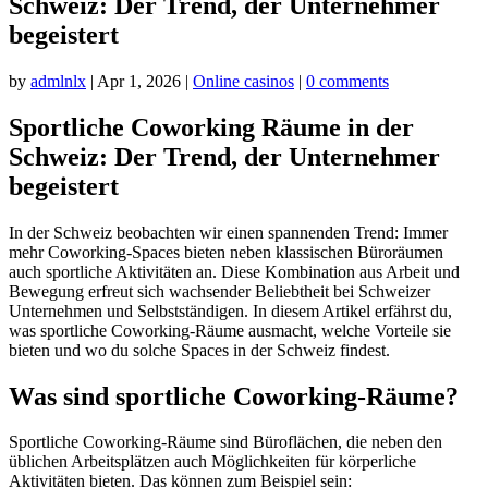
Schweiz: Der Trend, der Unternehmer
begeistert
by
admlnlx
|
Apr 1, 2026
|
Online casinos
|
0 comments
Sportliche Coworking Räume in der
Schweiz: Der Trend, der Unternehmer
begeistert
In der Schweiz beobachten wir einen spannenden Trend: Immer
mehr Coworking-Spaces bieten neben klassischen Büroräumen
auch sportliche Aktivitäten an. Diese Kombination aus Arbeit und
Bewegung erfreut sich wachsender Beliebtheit bei Schweizer
Unternehmen und Selbstständigen. In diesem Artikel erfährst du,
was sportliche Coworking-Räume ausmacht, welche Vorteile sie
bieten und wo du solche Spaces in der Schweiz findest.
Was sind sportliche Coworking-Räume?
Sportliche Coworking-Räume sind Büroflächen, die neben den
üblichen Arbeitsplätzen auch Möglichkeiten für körperliche
Aktivitäten bieten. Das können zum Beispiel sein: