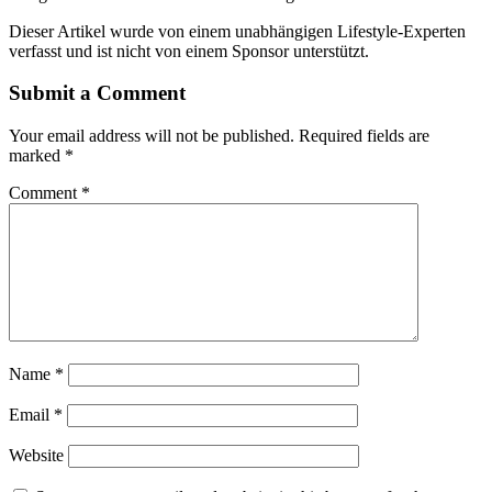
Dieser Artikel wurde von einem unabhängigen Lifestyle-Experten
verfasst und ist nicht von einem Sponsor unterstützt.
Submit a Comment
Your email address will not be published.
Required fields are
marked
*
Comment
*
Name
*
Email
*
Website