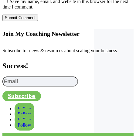
Save my name, email, and website in this browser for the next
time I comment.
Join My Coaching Newsletter
Subscribe for news & resources about scaling your business
Success!
Subscribe
Follow
Follow
Follow
Follow