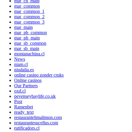
mar_ch_main
mar_common
mar_common_1
mar_common_2
mar_common_3
mar_main
mar_pb_common
mar_pb_main
mar_sb_common
mar_sb_main
montanachina.cl
News
niam.cl
niudalia.es
online casino zonder cruks
Online casinos
Our Partners
oxd.cl
pevenseybaylife.co.uk
Post
Ramenbet
ready_text
restaurantelimalimon.com
restaurantesucellus.com
rutificadors.cl