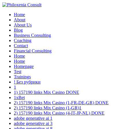
Home
About
About Us
Blog
Business Consulting
Coaching
Contact
Financial Consulting
Home
Home
Homepage
Test
Trainings
! Без рубрики
1
1) 157190 links Mix Casino DONE
1xBet
2) 157190 links Mix Casino (1-FR-DE-GR) DONE
2) 157190 links Mix Casino (1-GR)1
2) 157190 links Mix Casino (4-IT-JP-NL) DONE
adobe generative ai 1
adobe generative ai 3
adobe generative ai 8