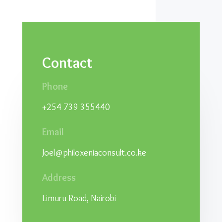
Contact
Phone
+254 739 355440
Email
Joel@philoxeniaconsult.co.ke
Address
Limuru Road, Nairobi