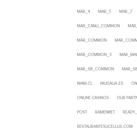
MAR_4
MAR_5
MAR_7
 bei savaspin: Dein Leitfaden für Onlin
MAR_CANLI_COMMON
MAR
MAR_COMMON
MAR_COM
?
MAR_COMMON_3
MAR_MA
MAR_SB_COMMON
MAR_S
ebot
NIAM.CL
NIUDALIA.ES
ON
r
ONLINE CASINOS
OUR PART
mspieler
spin
POST
RAMENBET
READY
ng
ützen
RESTAURANTESUCELLUS.COM