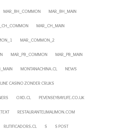
MAR_BH_COMMON
MAR_BH_MAIN
e-
_CH_COMMON
MAR_CH_MAIN
MON_1
MAR_COMMON_2
IN
MAR_PB_COMMON
MAR_PB_MAIN
B_MAIN
MONTANACHINA.CL
NEWS
LINE CASINO ZONDER CRUKS
NERS
OXD.CL
PEVENSEYBAYLIFE.CO.UK
_TEXT
RESTAURANTELIMALIMON.COM
RUTIFICADORS.CL
S
S POST