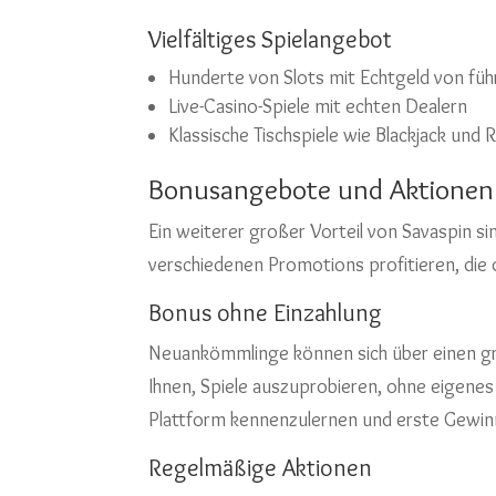
Vielfältiges Spielangebot
Hunderte von Slots mit Echtgeld von fü
Live-Casino-Spiele mit echten Dealern
Klassische Tischspiele wie Blackjack und 
Bonusangebote und Aktionen
Ein weiterer großer Vorteil von Savaspin s
verschiedenen Promotions profitieren, die
Bonus ohne Einzahlung
Neuankömmlinge können sich über einen gr
Ihnen, Spiele auszuprobieren, ohne eigenes
Plattform kennenzulernen und erste Gewinn
Regelmäßige Aktionen