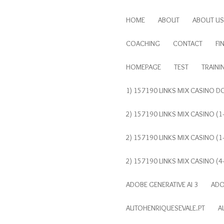
HOME
ABOUT
ABOUT U
COACHING
CONTACT
FI
HOMEPAGE
TEST
TRAINI
1) 157190 LINKS MIX CASINO D
2) 157190 LINKS MIX CASINO (1
2) 157190 LINKS MIX CASINO (1
2) 157190 LINKS MIX CASINO (4-
ADOBE GENERATIVE AI 3
ADO
AUTOHENRIQUESEVALE.PT
A