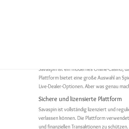
Willkommen in der aufregenden Welt von
Spielerlebnis trifft. Wenn Sie auf der Such
Echtgeld als auch verlockende Bonusangebote
seine benutzerfreundliche Oberfläche, ein
hervor, die Ihren Einstieg erleichtern. Las
einer der besten Optionen für deutsche Spi
Überblick über Savaspin
Savaspin ist ein modernes Online-Casino, das
Plattform bietet eine große Auswahl an Spie
Live-Dealer-Optionen. Aber was genau mac
Sichere und lizensierte Plattform
Savaspin ist vollständig lizenziert und regu
verlassen können. Die Plattform verwende
und finanziellen Transaktionen zu schützen.