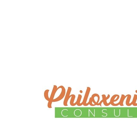
savaspin: Entdecken Sie d
by
admlnlx
|
Jan 6, 2026
|
Uncategorized
|
0 commen