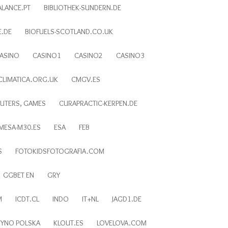
ALANCE.PT
BIBLIOTHEK-SUNDERN.DE
E.DE
BIOFUELS-SCOTLAND.CO.UK
ASINO
CASINO1
CASINO2
CASINO3
CLIMATICA.ORG.UK
CMGV.ES
UTERS, GAMES
CURAPRACTIC-KERPEN.DE
MESA-M30.ES
ESA
FEB
S
FOTOKIDSFOTOGRAFIA.COM
GGBET EN
GRY
M
ICDT.CL
INDO
IT+NL
JAGD1.DE
SYNO POLSKA
KLOUT.ES
LOVELOVA.COM