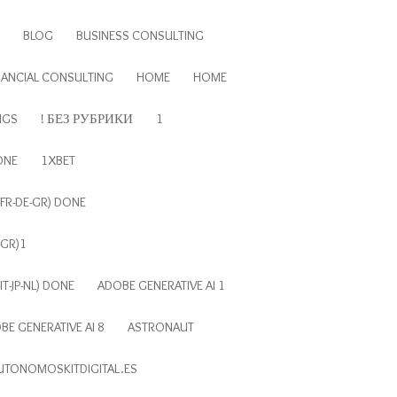
S
BLOG
BUSINESS CONSULTING
NANCIAL CONSULTING
HOME
HOME
NGS
! БЕЗ РУБРИКИ
1
ONE
1XBET
-FR-DE-GR) DONE
-GR)1
IT-JP-NL) DONE
ADOBE GENERATIVE AI 1
BE GENERATIVE AI 8
ASTRONAUT
UTONOMOSKITDIGITAL.ES