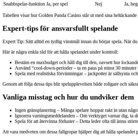
Snabbspelar‑funktion
Ja, per spel
Nej
Ja, beg
Tabellen visar hur Golden Panda Casino står ut med sina heltäckande ve
Expert‑tips för ansvarsfullt spelande
Expert Tip: Sätt alltid en tydlig vinstmål innan du börjar spela. När du
Här är några enkla råd för att hålla spelandet under kontroll:
Bestäm en maxbudget och håll dig till den, oavsett hur lockand
Använd “cool‑down‑perioder – ta en paus på minst 30 minuter ef
Spela med realistiska förväntningar – jackpotter är sällsynta oc
Genom att följa dessa tips blir spelupplevelsen både roligare och säkra
Vanliga misstag och hur du undviker dem
Ingen gränsplanering – Många spelare hoppar rakt in utan någon 
Ignorera varningsmeddelanden – Om verktyget varnar dig, ta det
Spela för att återvinna förluster – Detta leder ofta till ännu stör
Att vara medveten om dessa fallgropar hjälper dig att hålla spelandet 