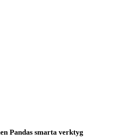
en Pandas smarta verktyg