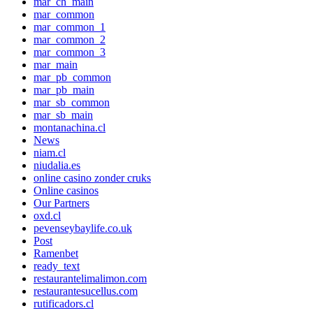
mar_ch_main
mar_common
mar_common_1
mar_common_2
mar_common_3
mar_main
mar_pb_common
mar_pb_main
mar_sb_common
mar_sb_main
montanachina.cl
News
niam.cl
niudalia.es
online casino zonder cruks
Online casinos
Our Partners
oxd.cl
pevenseybaylife.co.uk
Post
Ramenbet
ready_text
restaurantelimalimon.com
restaurantesucellus.com
rutificadors.cl