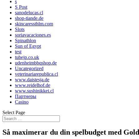
s
S Post
sanodelucas.cl
shop-tiande.de
skincaressthlm.com
Slots
soriavacaciones.es
Spinathlon
Sun of Egypt
test
tubejp.co.uk
udenheimbbqshop.de
Uncategorized
veterinariarepublica.cl
www.daistesja.de
www.reidelhof.de
www.sushinikkei.cl
Партнеры
Сasino
Select Page
Så maximerar du din spelbudget med Gold