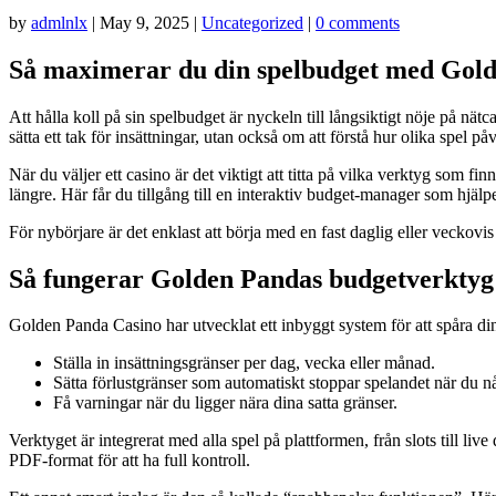
by
admlnlx
|
May 9, 2025
|
Uncategorized
|
0 comments
Så maximerar du din spelbudget med Gold
Att hålla koll på sin spelbudget är nyckeln till långsiktigt nöje på nät
sätta ett tak för insättningar, utan också om att förstå hur olika spel p
När du väljer ett casino är det viktigt att titta på vilka verktyg som 
längre. Här får du tillgång till en interaktiv budget‑manager som hjälper
För nybörjare är det enklast att börja med en fast daglig eller veckovi
Så fungerar Golden Pandas budgetverktyg
Golden Panda Casino har utvecklat ett inbyggt system för att spåra di
Ställa in insättningsgränser per dag, vecka eller månad.
Sätta förlustgränser som automatiskt stoppar spelandet när du n
Få varningar när du ligger nära dina satta gränser.
Verktyget är integrerat med alla spel på plattformen, från slots till li
PDF‑format för att ha full kontroll.