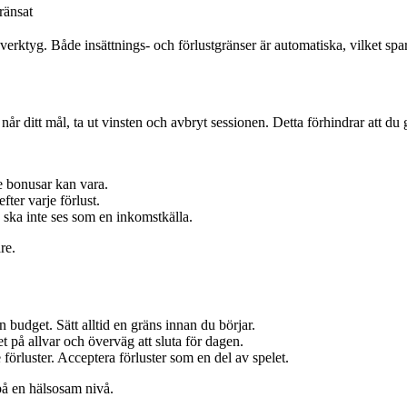
ränsat
rktyg. Både insättnings‑ och förlustgränser är automatiska, vilket spar
 når ditt mål, ta ut vinsten och avbryt sessionen. Detta förhindrar att d
e bonusar kan vara.
ter varje förlust.
h ska inte ses som en inkomstkälla.
re.
budget. Sätt alltid en gräns innan du börjar.
 på allvar och överväg att sluta för dagen.
re förluster. Acceptera förluster som en del av spelet.
på en hälsosam nivå.