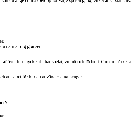
 kan du ange ett maxbelopp för varje spelomgång, vilket är särskilt anvä
er.
 du närmar dig gränsen.
graf över hur mycket du har spelat, vunnit och förlorat. Om du märker att
 och ansvaret för hur du använder dina pengar.
no Y
nuell
p