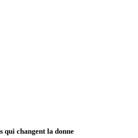
s qui changent la donne