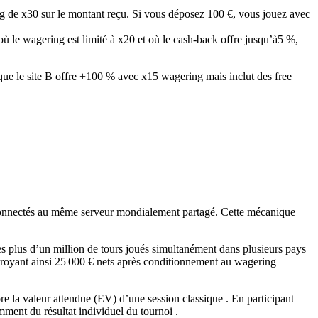
de x30 sur le montant reçu. Si vous déposez 100 €, vous jouez avec
 le wagering est limité à x20 et où le cash‑back offre jusqu’à5 %,
que le site B offre +100 % avec x15 wagering mais inclut des free
rs connectés au même serveur mondialement partagé. Cette mécanique
 plus d’un million de tours joués simultanément dans plusieurs pays
ctroyant ainsi 25 000 € nets après conditionnement au wagering
 la valeur attendue (EV) d’une session classique . En participant
ment du résultat individuel du tournoi .