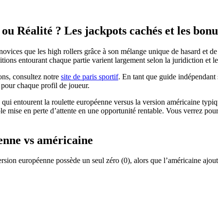
u Réalité ? Les jackpots cachés et les bonu
es novices que les high rollers grâce à son mélange unique de hasard et d
ions entourant chaque partie varient largement selon la juridiction et l
ons, consultez notre
site de paris sportif
. En tant que guide indépendant 
s pour chaque profil de joueur.
s qui entourent la roulette européenne versus la version américaine typi
 mise en perte d’attente en une opportunité rentable. Vous verrez pourq
éenne vs américaine
rsion européenne possède un seul zéro (0), alors que l’américaine ajout