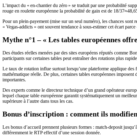
L’impact du « en‑chantier du zéro » se traduit par une probabilité sup
rouge en roulette européenne la probabilité de gain est de 18/37≈48,
Pour un plein‑payement (mise sur un seul numéro), les chances sont 
« Vegas‑addicts » ont souvent tendance à sous‑estimer cet écart parce q
Mythe n°1 – « Les tables européennes offre
Des études réelles menées par des sites européens réputés comme Bonu
participants sur certaines tables peut entraîner des rotations plus rapi
Le taux de rotation influe surtout lorsqu’une plateforme applique des f
mathématique réelle. De plus, certaines tables européennes imposent de
importantes.
Des experts comme le directeur technique d’un grand opérateur europée
lequel chaque table européenne garantit systématiquement un meilleur ret
supérieure à l’autre dans tous les cas.
Bonus d’inscription : comment ils modifient
Les bonus d’accueil prennent plusieurs formes : match‑deposit jusqu’à
différemment le RTP effectif d’une session donnée.