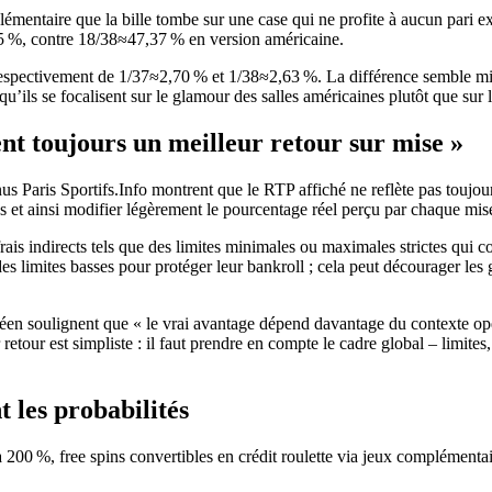
plémentaire que la bille tombe sur une case qui ne profite à aucun pari e
65 %, contre 18/38≈47,37 % en version américaine.
respectivement de 1/37≈2,70 % et 1/38≈2,63 %. La différence semble mi
u’ils se focalisent sur le glamour des salles américaines plutôt que sur 
nt toujours un meilleur retour sur mise »
s Paris Sportifs.Info montrent que le RTP affiché ne reflète pas toujo
des et ainsi modifier légèrement le pourcentage réel perçu par chaque mis
rais indirects tels que des limites minimales ou maximales strictes qui co
s limites basses pour protéger leur bankroll ; cela peut décourager les
n soulignent que « le vrai avantage dépend davantage du contexte opéra
our est simpliste : il faut prendre en compte le cadre global – limites, f
 les probabilités
 200 %, free spins convertibles en crédit roulette via jeux complément