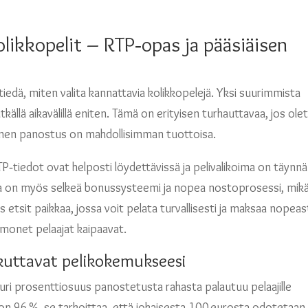
likkopelit – RTP‑opas ja pääsiäisen
edä, miten valita kannattavia kolikkopelejä. Yksi suurimmista
källä aikavälillä eniten. Tämä on erityisen turhauttavaa, jos ole
okainen panostus on mahdollisimman tuottoisa.
P‑tiedot ovat helposti löydettävissä ja peli­valikoima on täynnä
olla on myös selkeä bonussysteemi ja nopea nostoprosessi, mik
s etsit paikkaa, jossa voit pelata turvallisesti ja maksaa nopeast
a monet pelaajat kaipaavat.
ikuttavat pelikokemukseesi
uuri prosenttiosuus panostetusta rahasta palautuu pelaajille
RTP on 96 %, se tarkoittaa, että jokaisesta 100 eurosta odotetaan