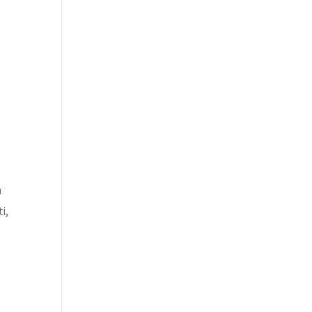
t
ä
i,