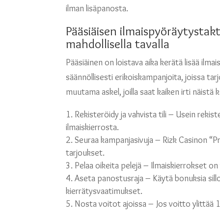
ilman lisäpanosta.
Pääsiäisen ilmaispyöräytystak
mahdollisella tavalla
Pääsiäinen on loistava aika kerätä lisää ilma
säännöllisesti erikoiskampanjoita, joissa tar
muutama askel, joilla saat kaiken irti näistä
Rekisteröidy ja vahvista tili – Usein rek
ilmaiskierrosta.
Seuraa kampanjasivuja – Rizk Casinon “Pro
tarjoukset.
Pelaa oikeita pelejä – Ilmaiskierrokset on
Aseta panostusraja – Käytä bonuksia silloin
kierrätysvaatimukset.
Nosta voitot ajoissa – Jos voitto ylittää 1