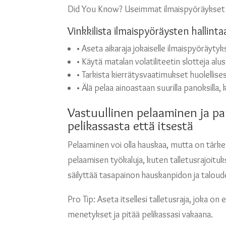
Did You Know? Useimmat ilmaispyöräykset vo
Vinkkilista ilmaispyöräysten hallint
• Aseta aikaraja jokaiselle ilmaispyöräytyk
• Käytä matalan volatiliteetin slotteja alu
• Tarkista kierrätysvaatimukset huolellises
• Älä pelaa ainoastaan suurilla panoksilla,
Vastuullinen pelaaminen ja pa
pelikassasta että itsestä
Pelaaminen voi olla hauskaa, mutta on tärkeä
pelaamisen työkaluja, kuten talletusrajoituks
säilyttää tasapainon hauskanpidon ja taloudell
Pro Tip: Aseta itsellesi talletusraja, joka o
menetykset ja pitää pelikassasi vakaana.