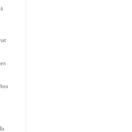
eä
mmat
sen
orkea
n
lla