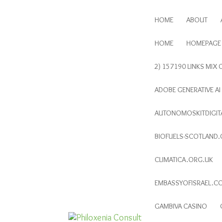
HOME
ABOUT
HOME
HOMEPAGE
2) 157190 LINKS MIX 
ADOBE GENERATIVE AI
AUTONOMOSKITDIGIT
BIOFUELS-SCOTLAND.
CLIMATICA.ORG.UK
EMBASSYOFISRAEL.C
GAMBIVA CASINO