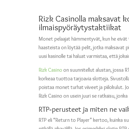
Rizk Casinolla maksavat ko
ilmaispyöräytystaktiikat
Monet pelaajat hämmentyvät, kun he eivät ti
haasteista on löytää pelit, jotka maksavat pit
uusi kasinolle tai haluat varmistaa, että j
Rizk Casino
on suunnitellut alustan, jossa RT
korkeaa tuottoa tarjoavia slotteja. Sivust
poistaa monet turhat viiveet ja piilokulut. Jo
Rizk Casino on usein juuri se ratkaisu, jonk
RTP‑perusteet ja miten ne va
RTP eli “Return to Player” kertoo, kuinka s
pitkällä aikavälillä. Jos esimerkiksi slotin 