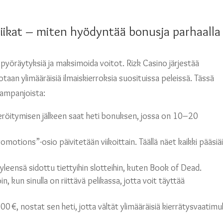
tiikat – miten hyödyntää bonusja parhaalla
ispyöräytyksiä ja maksimoida voitot. Rizk Casino järjestää
jotaan ylimääräisiä ilmaiskierroksia suosituissa peleissä. Tässä
 kampanjoista:
isteröitymisen jälkeen saat heti bonuksen, jossa on 10–20
motions”-osio päivitetään viikoittain. Täällä näet kaikki pääsiä
 yleensä sidottu tiettyihin slotteihin, kuten Book of Dead.
, kun sinulla on riittävä pelikassa, jotta voit täyttää
00 €, nostat sen heti, jotta vältät ylimääräisiä kierrätysvaatimu