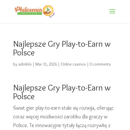
Najlepsze Gry Play-to-Earn w
Polsce
by
admlnlx
|
Mar 31, 2026
|
Online casinos
|
0 comments
Najlepsze Gry Play-to-Earn w
Polsce
Świat gier play-to-earn stale się rozwija, oferując
coraz więcej możliwości zarobku dla graczy w
Polsce. Te innowacyjne tytuły łączą rozrywkę z