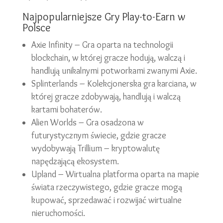
Najpopularniejsze Gry Play-to-Earn w
Polsce
Axie Infinity – Gra oparta na technologii
blockchain, w której gracze hodują, walczą i
handlują unikalnymi potworkami zwanymi Axie.
Splinterlands – Kolekcjonerska gra karciana, w
której gracze zdobywają, handlują i walczą
kartami bohaterów.
Alien Worlds – Gra osadzona w
futurystycznym świecie, gdzie gracze
wydobywają Trillium – kryptowalutę
napędzającą ekosystem.
Upland – Wirtualna platforma oparta na mapie
świata rzeczywistego, gdzie gracze mogą
kupować, sprzedawać i rozwijać wirtualne
nieruchomości.