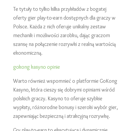
Te tytuły to tylko kilka przykładów z bogatej
oferty gier play-to-earn dostępnych dla graczy w
Polsce. Każda z nich oferuje unikalny zestaw
mechanik i możliwości zarobku, dając graczom
szansę na połączenie rozrywki z realną wartością
ekonomiczną.
gokong kasyno opinie
Warto również wspomnieć o platformie GoKong
Kasyno, która cieszy się dobrymi opiniami wśród
polskich graczy. Kasyno to oferuje szybkie
wypłaty, różnorodne bonusy i szeroki wybór gier,
zapewniając bezpieczną i atrakcyjną rozrywkę.
Gry play-to-earn to ekscytująca i dynamicznie