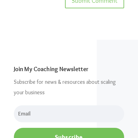
Join My Coaching Newsletter
Subscribe for news & resources about scaling
your business
Subscribe