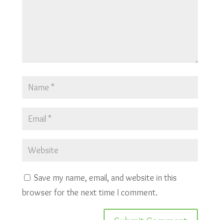
Save my name, email, and website in this
browser for the next time I comment.