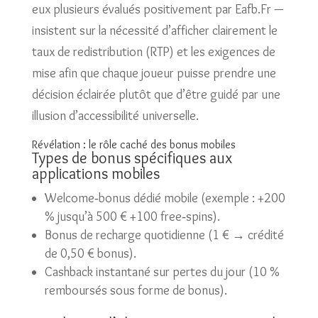
eux plusieurs évalués positivement par Eafb.Fr —
insistent sur la nécessité d’afficher clairement le
taux de redistribution (RTP) et les exigences de
mise afin que chaque joueur puisse prendre une
décision éclairée plutôt que d’être guidé par une
illusion d’accessibilité universelle.
Révélation : le rôle caché des bonus mobiles
Types de bonus spécifiques aux
applications mobiles
Welcome‑bonus dédié mobile (exemple : +200
% jusqu’à 500 € +100 free‑spins).
Bonus de recharge quotidienne (1 € → crédité
de 0,50 € bonus).
Cashback instantané sur pertes du jour (10 %
remboursés sous forme de bonus).