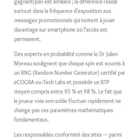
gagnant/pari est similaire ; la différence réside
surtout dans la fréquence d’exposition aux
messages promotionnels qui incitent à jouer
davantage sur smartphone où l’accès est
permanent.
Des experts en probabilité comme le Dr Julien
Moreau soulignent que chaque spin est soumis à
un RNG (Random Number Generator) certifié par
eCOGRA ou iTech Labs et possède un RTP
moyen compris entre 95 % et 98 %. Le fait que
le joueur voie son solde fluctuer rapidement ne
change pas ces paramètres mathématiques
fondamentaux.
Les responsables conformité des sites — parmi