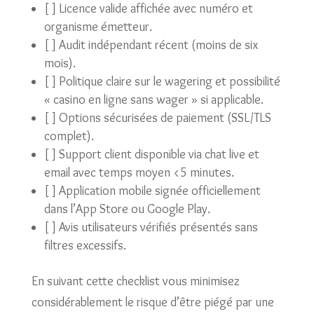
[ ] Licence valide affichée avec numéro et
organisme émetteur.
[ ] Audit indépendant récent (moins de six
mois).
[ ] Politique claire sur le wagering et possibilité
« casino en ligne sans wager » si applicable.
[ ] Options sécurisées de paiement (SSL/TLS
complet).
[ ] Support client disponible via chat live et
email avec temps moyen <5 minutes.
[ ] Application mobile signée officiellement
dans l’App Store ou Google Play.
[ ] Avis utilisateurs vérifiés présentés sans
filtres excessifs.
En suivant cette checklist vous minimisez
considérablement le risque d’être piégé par une