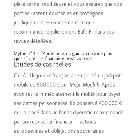
plateforme frauduleuse et vous assurez que vos
parties restent équitables et protégées
juridiquement — exactement ce que
recommande régulièrement Eafb.Fr dans ses
revues détaillées.
Mythe n°4 – “Après un gros gain on ne joue plus
jamais” : réalité financière post‑victoire
Études de cas réelles
Cas A
: Un joueur français a remporté un jackpot
mobile de 800 000 € sur
Mega Moolah
. Après
avoir retiré immédiatement la moitié pour payer
ses dettes personnelles, il a conservé 400 000 €
qu’il a placé dans un fonds diversifié recommandé
par son conseiller financier — actions
européennes et obligations souveraines —