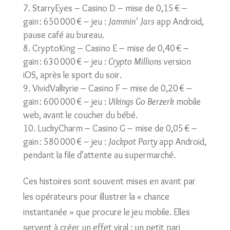
StarryEyes – Casino D – mise de 0,15 € –
gain : 650 000 € – jeu :
Jammin’ Jars
app Android,
pause café au bureau.
CryptoKing – Casino E – mise de 0,40 € –
gain : 630 000 € – jeu :
Crypto Millions
version
iOS, après le sport du soir.
VividValkyrie – Casino F – mise de 0,20 € –
gain : 600 000 € – jeu :
Vikings Go Berzerk
mobile
web, avant le coucher du bébé.
LuckyCharm – Casino G – mise de 0,05 € –
gain : 580 000 € – jeu :
Jackpot Party
app Android,
pendant la file d’attente au supermarché.
Ces histoires sont souvent mises en avant par
les opérateurs pour illustrer la « chance
instantanée » que procure le jeu mobile. Elles
servent à créer un effet viral : un petit pari