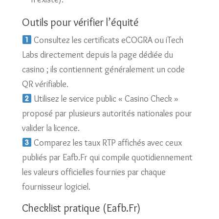
Outils pour vérifier l’équité
Consultez les certificats eCOGRA ou iTech
Labs directement depuis la page dédiée du
casino ; ils contiennent généralement un code
QR vérifiable.
Utilisez le service public « Casino Check »
proposé par plusieurs autorités nationales pour
valider la licence.
Comparez les taux RTP affichés avec ceux
publiés par Eafb.Fr qui compile quotidiennement
les valeurs officielles fournies par chaque
fournisseur logiciel.
Checklist pratique (Eafb.Fr)