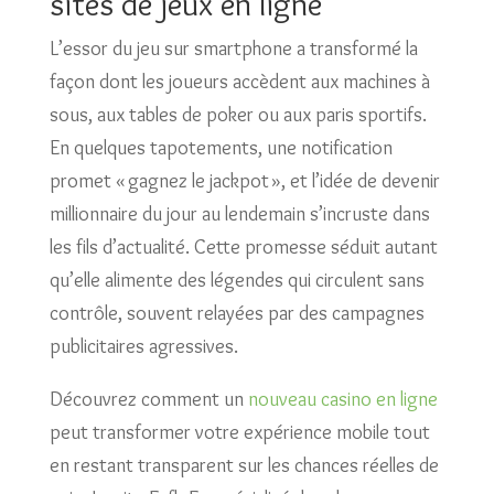
sites de jeux en ligne
L’essor du jeu sur smartphone a transformé la
façon dont les joueurs accèdent aux machines à
sous, aux tables de poker ou aux paris sportifs.
En quelques tapotements, une notification
promet « gagnez le jackpot », et l’idée de devenir
millionnaire du jour au lendemain s’incruste dans
les fils d’actualité. Cette promesse séduit autant
qu’elle alimente des légendes qui circulent sans
contrôle, souvent relayées par des campagnes
publicitaires agressives.
Découvrez comment un
nouveau casino en ligne
peut transformer votre expérience mobile tout
en restant transparent sur les chances réelles de