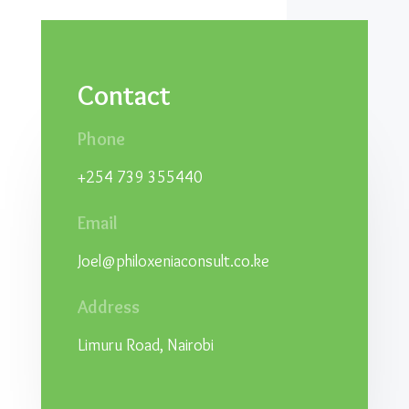
Contact
Phone
+254 739 355440
Email
Joel@philoxeniaconsult.co.ke
Address
Limuru Road, Nairobi