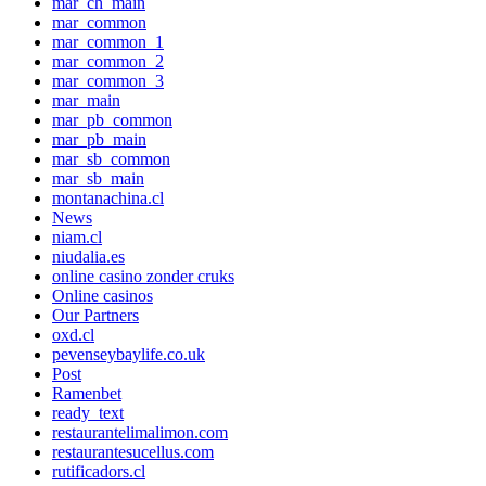
mar_ch_main
mar_common
mar_common_1
mar_common_2
mar_common_3
mar_main
mar_pb_common
mar_pb_main
mar_sb_common
mar_sb_main
montanachina.cl
News
niam.cl
niudalia.es
online casino zonder cruks
Online casinos
Our Partners
oxd.cl
pevenseybaylife.co.uk
Post
Ramenbet
ready_text
restaurantelimalimon.com
restaurantesucellus.com
rutificadors.cl