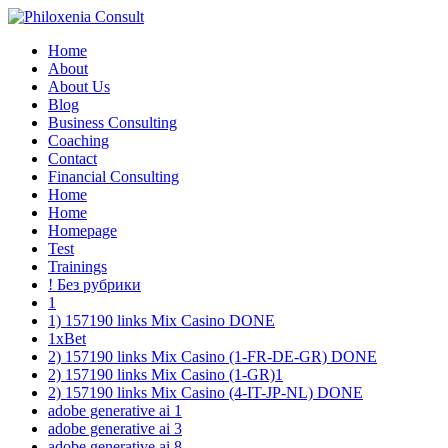
Home
About
About Us
Blog
Business Consulting
Coaching
Contact
Financial Consulting
Home
Home
Homepage
Test
Trainings
! Без рубрики
1
1) 157190 links Mix Casino DONE
1xBet
2) 157190 links Mix Casino (1-FR-DE-GR) DONE
2) 157190 links Mix Casino (1-GR)1
2) 157190 links Mix Casino (4-IT-JP-NL) DONE
adobe generative ai 1
adobe generative ai 3
adobe generative ai 8