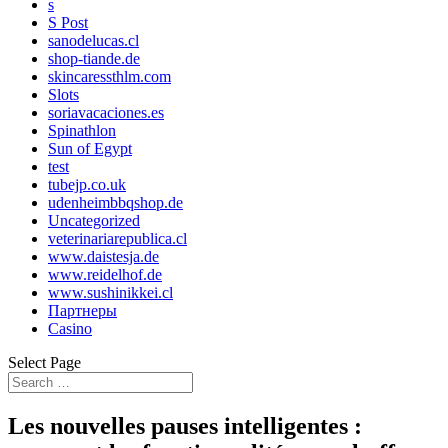
s
S Post
sanodelucas.cl
shop-tiande.de
skincaressthlm.com
Slots
soriavacaciones.es
Spinathlon
Sun of Egypt
test
tubejp.co.uk
udenheimbbqshop.de
Uncategorized
veterinariarepublica.cl
www.daistesja.de
www.reidelhof.de
www.sushinikkei.cl
Партнеры
Сasino
Select Page
Les nouvelles pauses intelligentes :