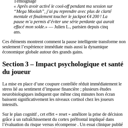
Témoignage
« Après avoir activé le cool‑off pendant ma session sur
“Mega Moolah”, j’ai pu reprendre avec plus de clarté
mentale et finalement toucher le jackpot €4 200 ! La
pause m’a permis d’éviter une série perdante qui aurait
effacé mon solde.»
— Julien L., parisien depuis cinq
ans.
Ces éléments montrent comment la pause intelligente transforme non
seulement l’expérience immédiate mais aussi la dynamique
économique globale autour des grands gains.
Section 3 – Impact psychologique et santé
du joueur
La mise en place d’une coupure contrôlée réduit immédiatement le
stress lié au sentiment d’impasse financière ; plusieurs études
neurobiologiques indiquent que même cinq minutes hors écran
baissent significativement les niveaux cortisol chez les joueurs
intensifs.
Sur le plan cognitif , cet effet « reset » améliore la prise de décision
grâce à un rafraîchissement du cortex préfrontal impliqué dans
l’évaluation du risque versus récompense . Un essai clinique publié