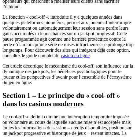
opérateurs qui cherchent à fidéliser leurs clients sans sacrifier
l’éthique.
La fonction « cool‑off », introduite il y a quelques années dans
quelques plateformes pionnières, permet aux joueurs d’interrompre
volontairement ou automatiquement leur session sans perdre leurs
gains accumulés ni leurs chances sur un jackpot progressif. Cette
pause programmée agit comme une barrière protectrice contre la
perte d’élan lorsqu’une série de mises infructueuses se prolonge trop
longtemps. Pour découvrir des sites qui intègrent déjà cette option,
consultez le guide complet du
casino en ligne
.
Cet article décortique le mécanisme du cool‑off, son influence sur la
dynamique des jackpots, les bénéfices psychologiques pour le
joueur et les perspectives d’avenir pour l’ensemble de l’écosystème
du jeu en ligne.
Section 1 – Le principe du « cool‑off »
dans les casinos modernes
Le cool‑off se définit comme une interruption temporaire imposée
ou volontaire au cours de laquelle aucune mise n’est acceptée mais
toutes les informations de session – crédits disponibles, position sur
un jackpot progressive et historique de jeux – restent intactes. La