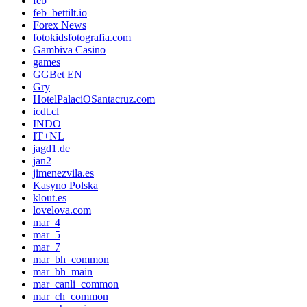
feb
feb_bettilt.io
Forex News
fotokidsfotografia.com
Gambiva Casino
games
GGBet EN
Gry
HotelPalaciOSantacruz.com
icdt.cl
INDO
IT+NL
jagd1.de
jan2
jimenezvila.es
Kasyno Polska
klout.es
lovelova.com
mar_4
mar_5
mar_7
mar_bh_common
mar_bh_main
mar_canli_common
mar_ch_common