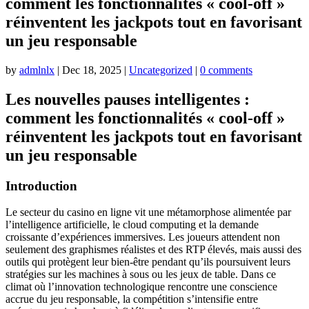
comment les fonctionnalités « cool‑off »
réinventent les jackpots tout en favorisant
un jeu responsable
by
admlnlx
|
Dec 18, 2025
|
Uncategorized
|
0 comments
Les nouvelles pauses intelligentes :
comment les fonctionnalités « cool‑off »
réinventent les jackpots tout en favorisant
un jeu responsable
Introduction
Le secteur du casino en ligne vit une métamorphose alimentée par
l’intelligence artificielle, le cloud computing et la demande
croissante d’expériences immersives. Les joueurs attendent non
seulement des graphismes réalistes et des RTP élevés, mais aussi des
outils qui protègent leur bien‑être pendant qu’ils poursuivent leurs
stratégies sur les machines à sous ou les jeux de table. Dans ce
climat où l’innovation technologique rencontre une conscience
accrue du jeu responsable, la compétition s’intensifie entre