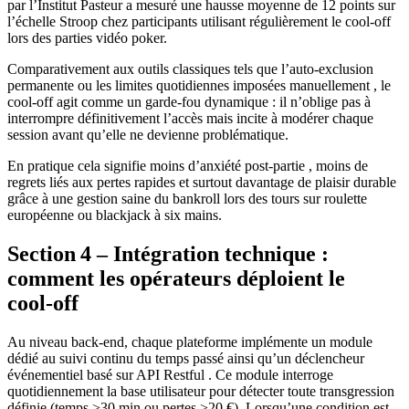
par l’Institut Pasteur a mesuré une hausse moyenne de 12 points sur
l’échelle Stroop chez participants utilisant régulièrement le cool‑off
lors des parties vidéo poker.
Comparativement aux outils classiques tels que l’auto‑exclusion
permanente ou les limites quotidiennes imposées manuellement , le
cool‑off agit comme un garde-fou dynamique : il n’oblige pas à
interrompre définitivement l’accès mais incite à modérer chaque
session avant qu’elle ne devienne problématique.
En pratique cela signifie moins d’anxiété post-partie , moins de
regrets liés aux pertes rapides et surtout davantage de plaisir durable
grâce à une gestion saine du bankroll lors des tours sur roulette
européenne ou blackjack à six mains.
Section 4 – Intégration technique :
comment les opérateurs déploient le
cool‑off
Au niveau back‑end, chaque plateforme implémente un module
dédié au suivi continu du temps passé ainsi qu’un déclencheur
événementiel basé sur API Restful . Ce module interroge
quotidiennement la base utilisateur pour détecter toute transgression
définie (temps >30 min ou pertes >20 €). Lorsqu’une condition est