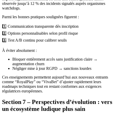
observée jusqu’à 12 % des incidents signalés auprès organismes
watchdogs.
Parmi les bonnes pratiques soulignées figurent :
1️⃣ Communication transparente dès inscription
2️⃣ Options personnalisables selon profil risque
3️⃣ Test A/B continu pour calibrer seuils
À éviter absolument :
Bloquer entièrement accès sans justification claire →
augmentation churn
Négliger mise à jour RGPD → sanctions lourdes
Ces enseignements permettent aujourd’hui aux nouveaux entrants
comme “RoyalPlay” ou “VivaBet” d’ajuster rapidement leurs
roadmaps techniques tout en restant conformes aux exigences
régulatrices européennes.
Section 7 – Perspectives d’évolution : vers
un écosystème ludique plus sain