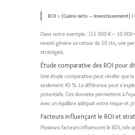
ROI = (Gains nets – Investissement) 
Dans notre exemple : (15 000 € – 10 000 €
investi génère un retour de 50 cts, une pe
stratégies.
Étude comparative des ROI pour dif
Une étude comparative peut révéler que la V
seulement 45 %. La différence peut s’expli
potentiels. Ces données permettent à l’opér
avec un équilibre adéquat entre risque et pr
Facteurs influençant le ROI et stra
Plusieurs facteurs influencent le ROI, tels 