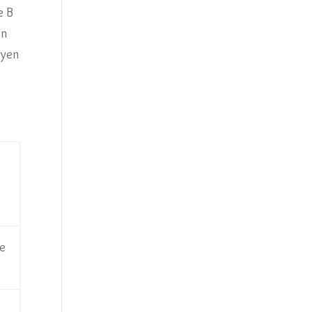
e B
on
oyen
de