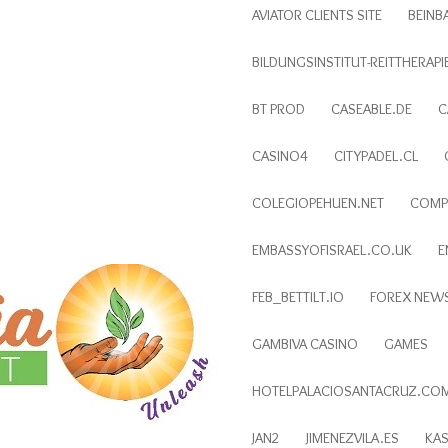
AVIATOR CLIENTS SITE
BEINB
BILDUNGSINSTITUT-REITTHERAPI
BT PROD
CASEABLE.DE
C
CASINO4
CITYPADEL.CL
COLEGIOPEHUEN.NET
COMP
EMBASSYOFISRAEL.CO.UK
E
FEB_BETTILT.IO
FOREX NEW
GAMBIVA CASINO
GAMES
 la rentabilité des différentes variant
HOTELPALACIOSANTACRUZ.CO
ents
JAN2
JIMENEZVILA.ES
KA