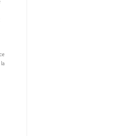
e
t
nce
 la