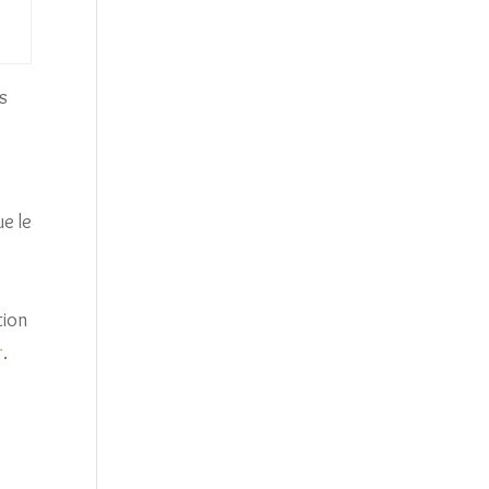
es
ue le
tion
r
.