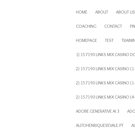
HOME
ABOUT
ABOUT U
COACHING
CONTACT
FI
HOMEPAGE
TEST
TRAINI
1) 157190 LINKS MIX CASINO D
2) 157190 LINKS MIX CASINO (1
2) 157190 LINKS MIX CASINO (1
2) 157190 LINKS MIX CASINO (4-
ADOBE GENERATIVE AI 3
ADO
AUTOHENRIQUESEVALE.PT
A