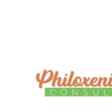
Les méthodes pour analyser
de Plinko en ligne
by
admlnlx
|
Sep 11, 2025
|
Uncategorized
|
0 comm