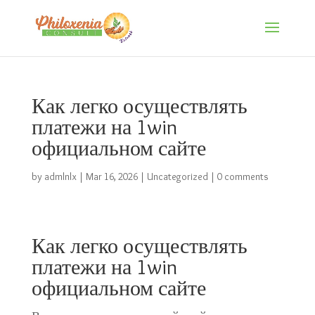
Как легко осуществлять
платежи на 1win
официальном сайте
by
admlnlx
|
Mar 16, 2026
|
Uncategorized
|
0 comments
Как легко осуществлять
платежи на 1win
официальном сайте