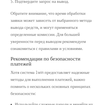
Подтвердите запрос на вывод.
Обратите внимание, что время обработки
заявки может зависеть от выбранного метода
вывода средств, и могут применяться
определенные комиссии. Для большей
уверенности перед выводом рекомендуем
ознакомиться с правилами и условиями.
Рекомендации по безопасности
платежей
Хотя система 1win предоставляет надежные
методы для выполнения платежей, важно
помнить о нескольких основных принципах
безопасности:
Используйте сложные пароли и меняйте их