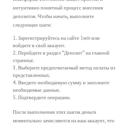
интуитивно понятный процесс внесения
депозитов. Чтобы начать, выполните
следующие шаги:
Зарегистрируйтесь на сайте 1win или
войдите в свой аккаунт.
Перейдите в раздел “Депозит” на главной
странице.
Выберите предпочитаемый метод оплаты из
представленных.
Введите необходимую сумму и заполните
необходимые данные.
Подтвердите операцию.
После выполнения этих шагов деньги
моментально зачисляются на ваш аккаунт, что