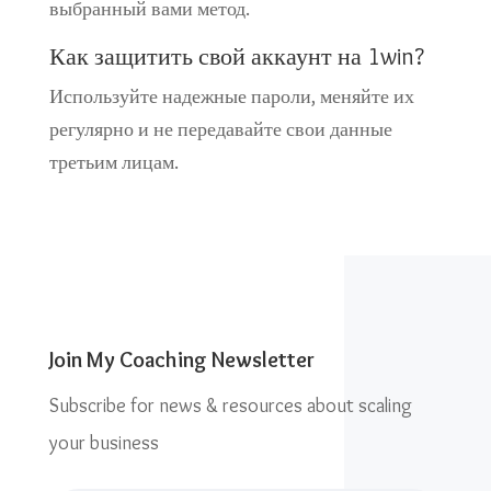
выбранный вами метод.
Как защитить свой аккаунт на 1win?
Используйте надежные пароли, меняйте их
регулярно и не передавайте свои данные
третьим лицам.
Join My Coaching Newsletter
Subscribe for news & resources about scaling
your business