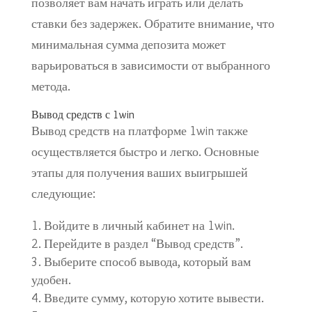
позволяет вам начать играть или делать
ставки без задержек. Обратите внимание, что
минимальная сумма депозита может
варьироваться в зависимости от выбранного
метода.
Вывод средств с 1win
Вывод средств на платформе 1win также
осуществляется быстро и легко. Основные
этапы для получения ваших выигрышей
следующие:
Войдите в личный кабинет на 1win.
Перейдите в раздел “Вывод средств”.
Выберите способ вывода, который вам
удобен.
Введите сумму, которую хотите вывести.