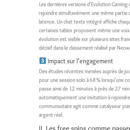
Les dernières versions d’Evolution Gaming 
rejoindre simultanément une même partie de
latence. Un chat texte intégré affiche chaqu
certaines tables proposent même une voix li
évolution est visible sur plusieurs sites fran
décisif dans le classement réalisé par Neo
Impact sur l’engagement
Des études récentes menées auprès de joue
pour une session solo à 68 % lorsqu’une c
passe ainsi de 12 minutes à près de 27 min
automatiquement une invitation à rejoindre
communautaire agit comme catalyseur puiss
argent réel.
II. Les free spins comme passere