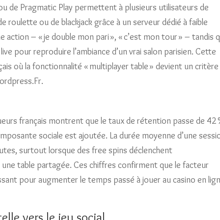
ou de Pragmatic Play permettent à plusieurs utilisateurs de
 roulette ou de blackjack grâce à un serveur dédié à faible
e action – « je double mon pari », « c’est mon tour » – tandis 
ve pour reproduire l’ambiance d’un vrai salon parisien. Cette
çais où la fonctionnalité « multiplayer table » devient un critère
wordpress.Fr.
urs français montrent que le taux de rétention passe de 42
omposante sociale est ajoutée. La durée moyenne d’une sessi
utes, surtout lorsque des free spins déclenchent
 une table partagée. Ces chiffres confirment que le facteur
ant pour augmenter le temps passé à jouer au casino en lig
lle vers le jeu social