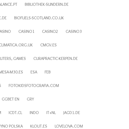
ALANCE.PT
BIBLIOTHEK-SUNDERN.DE
E.DE
BIOFUELS-SCOTLAND.CO.UK
ASINO
CASINO1
CASINO2
CASINO3
CLIMATICA.ORG.UK
CMGV.ES
UTERS, GAMES
CURAPRACTIC-KERPEN.DE
MESA-M30.ES
ESA
FEB
S
FOTOKIDSFOTOGRAFIA.COM
GGBET EN
GRY
M
ICDT.CL
INDO
IT+NL
JAGD1.DE
SYNO POLSKA
KLOUT.ES
LOVELOVA.COM