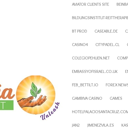
AVIATOR CLIENTS SITE
BEINB
BILDUNGSINSTITUT-REITTHERAPI
BT PROD
CASEABLE.DE
C
CASINO4
CITYPADEL.CL
COLEGIOPEHUEN.NET
COMP
EMBASSYOFISRAEL.CO.UK
E
FEB_BETTILT.IO
FOREX NEW
GAMBIVA CASINO
GAMES
eurs : comment les fonctions sociales
 casino en ligne
HOTELPALACIOSANTACRUZ.CO
ents
JAN2
JIMENEZVILA.ES
KA