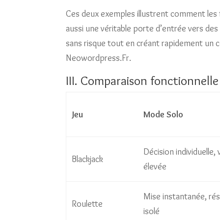
Ces deux exemples illustrent comment les 
aussi une véritable porte d’entrée vers de
sans risque tout en créant rapidement un c
Neowordpress.Fr.
III. Comparaison fonctionnelle
Jeu
Mode Solo
Décision individuelle, 
Blackjack
élevée
Mise instantanée, rés
Roulette
isolé