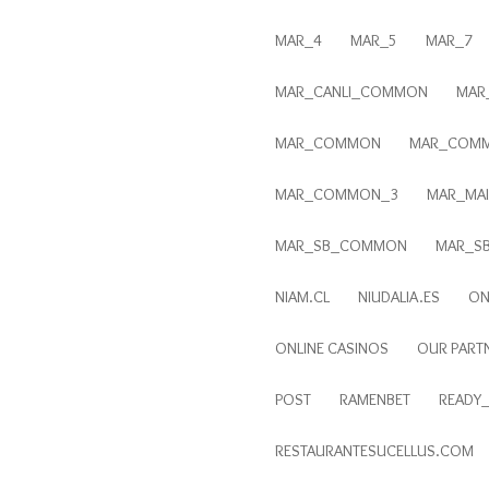
MAR_4
MAR_5
MAR_7
eurs : comment les fonctions sociales
MAR_CANLI_COMMON
MAR
 casino en ligne
MAR_COMMON
MAR_COM
utation rapide : d’abord dominé par des sessions individuelles
l se trouve aujourd’hui enrichi par des mécanismes sociaux qui
MAR_COMMON_3
MAR_MA
écran numérique. Les plateformes françaises investissent
 de mains et même des tournois instantanés afin que la solitu
MAR_SB_COMMON
MAR_S
es. Cette évolution répond à deux attentes majeures : le beso
NIAM.CL
NIUDALIA.ES
ON
taux de rétention plus élevé dans un marché ultra‑concurrentiel
ONLINE CASINOS
OUR PART
meilleures offres du moment, consultez le guide complet pro
 se positionne comme un comparateur impartial qui analyse
POST
RAMENBET
READY
la volatilité et du wagering requis avant toute décision de jo
RESTAURANTESUCELLUS.COM