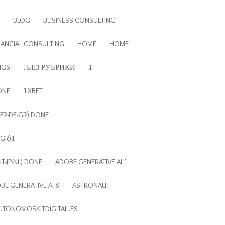
S
BLOG
BUSINESS CONSULTING
NANCIAL CONSULTING
HOME
HOME
NGS
! БЕЗ РУБРИКИ
1
ONE
1XBET
-FR-DE-GR) DONE
-GR)1
IT-JP-NL) DONE
ADOBE GENERATIVE AI 1
BE GENERATIVE AI 8
ASTRONAUT
UTONOMOSKITDIGITAL.ES