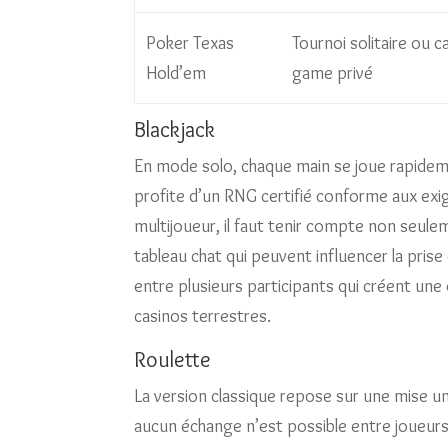
Poker Texas
Tournoi solitaire ou c
Hold’em
game privé
Blackjack
En mode solo, chaque main se joue rapidemen
profite d’un RNG certifié conforme aux e
multijoueur, il faut tenir compte non seu
tableau chat qui peuvent influencer la pri
entre plusieurs participants qui créent un
casinos terrestres.
Roulette
La version classique repose sur une mise un
aucun échange n’est possible entre joueurs p