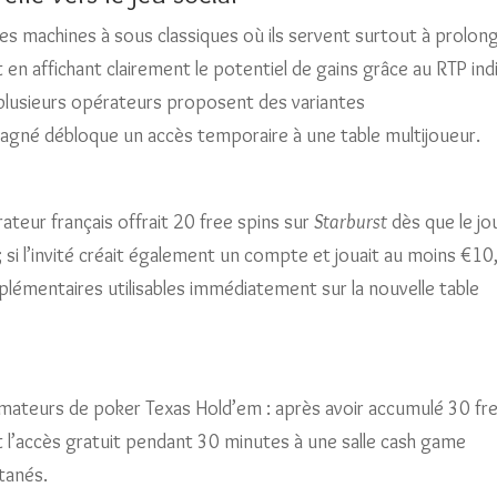
des machines à sous classiques où ils servent surtout à prolon
en affichant clairement le potentiel de gains grâce au RTP ind
 plusieurs opérateurs proposent des variantes
 gagné débloque un accès temporaire à une table multijoueur.
eur français offrait 20 free spins sur
Starburst
dès que le jo
; si l’invité créait également un compte et jouait au moins €10
plémentaires utilisables immédiatement sur la nouvelle table
 amateurs de poker Texas Hold’em : après avoir accumulé 30 fr
it l’accès gratuit pendant 30 minutes à une salle cash game
ltanés.