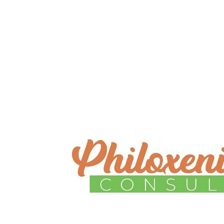
Jeux solo vs jeux multijou
transforment les tables de
by
admlnlx
|
Sep 15, 2025
|
Uncategorized
|
0 comm