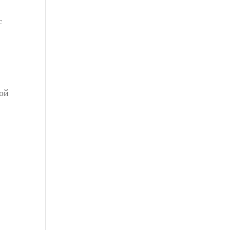
с
той