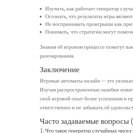
Изучить, как работает генератор случ
Осознать, что результаты игры являю
Не воспринимать проигрыши как приз
Понимать, что стратегии могут помоч
Знания об игровом процессе помогут ва
разочарования.
Заключение
Игровые автоматы онлайн — это увлека
Изучая распространенные ошибки новичк
свой игровой опыт более успешным и пр
ответственно и не забывать об удовольс
Часто задаваемые вопросы 
1. Что такое генератор случайных чисел