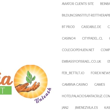
AVIATOR CLIENTS SITE
BEINB
BILDUNGSINSTITUT-REITTHERAPI
BT PROD
CASEABLE.DE
C
CASINO4
CITYPADEL.CL
COLEGIOPEHUEN.NET
COMP
EMBASSYOFISRAEL.CO.UK
E
FEB_BETTILT.IO
FOREX NEW
GAMBIVA CASINO
GAMES
н: Ошибки новичков и как их
HOTELPALACIOSANTACRUZ.CO
ts
JAN2
JIMENEZVILA.ES
KA