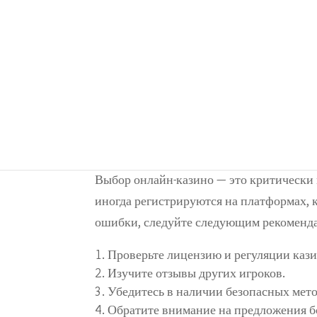
Изучите правила игры.
Найдите информацию о различных тип
Подборите стратегии игры, соответс
Определите бюджет и установите лим
Поиграйте в бесплатные версии автом
Подготовка поможет вам лучше понять, ч
Ошибка №2: Неправильный 
Выбор онлайн-казино — это критически
иногда регистрируются на платформах, 
ошибки, следуйте следующим рекоменд
Проверьте лицензию и регуляции кази
Изучите отзывы других игроков.
Убедитесь в наличии безопасных мето
Обратите внимание на предложения б