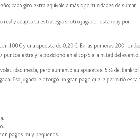
deño; cada giro extra equivale a más oportunidades de sumar
po real y adapta tu estrategia si otro jugador está muy por
con 100 € y una apuesta de 0,20 €. En las primeras 200 ronda
 puntos extra y la posicionó en el top 5 a la mitad del evento.
 volatilidad media, pero aumentó su apuesta al 5 % del bankroll
ada. Esa jugada le otorgó un gran pago que le permitió escal
a.
o.
frecen pagos muy pequeños.