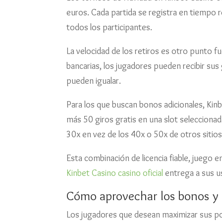
euros. Cada partida se registra en tiempo rea
todos los participantes.
La velocidad de los retiros es otro punto f
bancarias, los jugadores pueden recibir s
pueden igualar.
Para los que buscan bonos adicionales, Kin
más 50 giros gratis en una slot seleccionad
30x en vez de los 40x o 50x de otros sitios
Esta combinación de licencia fiable, juego 
Kinbet Casino casino oficial
entrega a sus us
Cómo aprovechar los bonos y 
Los jugadores que desean maximizar sus po