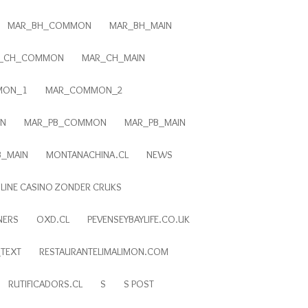
MAR_BH_COMMON
MAR_BH_MAIN
En
_CH_COMMON
MAR_CH_MAIN
lla.
MON_1
MAR_COMMON_2
ria
IN
MAR_PB_COMMON
MAR_PB_MAIN
B_MAIN
MONTANACHINA.CL
NEWS
LINE CASINO ZONDER CRUKS
NERS
OXD.CL
PEVENSEYBAYLIFE.CO.UK
 son
as y
_TEXT
RESTAURANTELIMALIMON.COM
RUTIFICADORS.CL
S
S POST
as