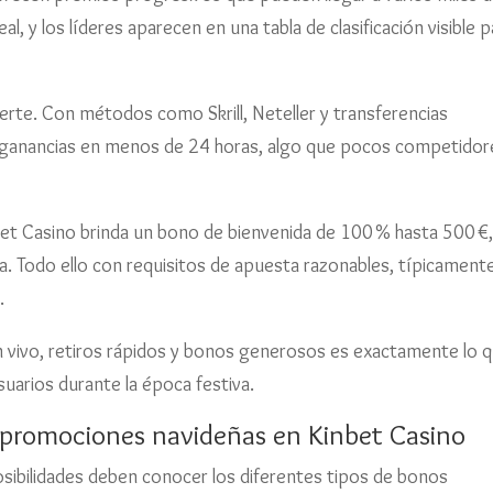
l, y los líderes aparecen en una tabla de clasificación visible p
uerte. Con métodos como Skrill, Neteller y transferencias
us ganancias en menos de 24 horas, algo que pocos competidor
bet Casino brinda un bono de bienvenida de 100 % hasta 500 €
a. Todo ello con requisitos de apuesta razonables, típicament
.
en vivo, retiros rápidos y bonos generosos es exactamente lo 
uarios durante la época festiva.
promociones navideñas en Kinbet Casino
sibilidades deben conocer los diferentes tipos de bonos