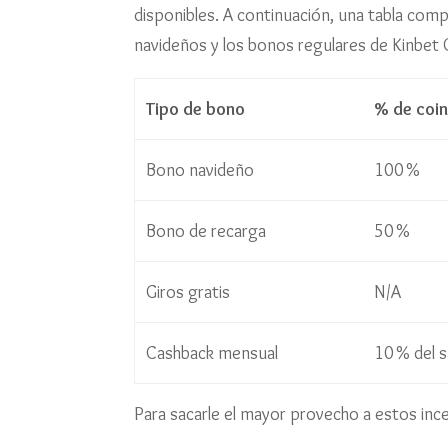
disponibles. A continuación, una tabla comp
navideños y los bonos regulares de Kinbet 
Tipo de bono
% de coin
Bono navideño
100 %
Bono de recarga
50 %
Giros gratis
N/A
Cashback mensual
10 % del s
Para sacarle el mayor provecho a estos ince