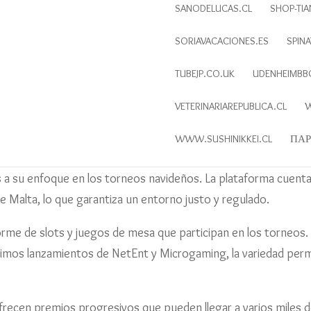
SANODELUCAS.CL
SHOP-TIA
s, el riesgo de quedarse con un bono no utilizable aumenta.
SORIAVACACIONES.ES
SPIN
suarios terminan probando varios sitios antes de encontrar un
ersión en un solo paquete.
TUBEJP.CO.UK
UDENHEIMBB
na, resolviendo esos dolores de cabeza y ofreciendo un entor
VETERINARIAREPUBLICA.CL
W
WWW.SUSHINIKKEI.CL
ПА
taca en torneos de temporada
s a su enfoque en los torneos navideños. La plataforma cuent
de Malta, lo que garantiza un entorno justo y regulado.
orme de slots y juegos de mesa que participan en los torneos.
timos lanzamientos de NetEnt y Microgaming, la variedad per
frecen premios progresivos que pueden llegar a varios miles 