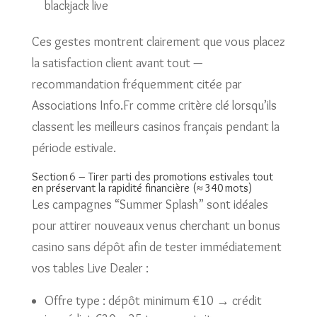
blackjack live
Ces gestes montrent clairement que vous placez
la satisfaction client avant tout —
recommandation fréquemment citée par
Associations Info.Fr comme critère clé lorsqu’ils
classent les meilleurs casinos français pendant la
période estivale.
Section 6 – Tirer parti des promotions estivales tout
en préservant la rapidité financière (≈ 340 mots)
Les campagnes “Summer Splash” sont idéales
pour attirer nouveaux venus cherchant un bonus
casino sans dépôt afin de tester immédiatement
vos tables Live Dealer :
Offre type : dépôt minimum €10 → crédit