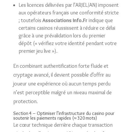
Les licences délivrées par l’ARJEL/ANJ imposent
aux opérateurs français une conformité stricte
; toutefois
Associations Info.Fr
indique que
certains casinos réussissent à réduire ce délai
grâce à une prévalidation lors du premier
dépôt (« vérifiez votre identité pendant votre
premier jeu live »).
En combinant authentification forte fluide et
cryptage avancé, il devient possible d’offrir au
joueur une expérience où aucun temps perdu
n’est perceptible malgré un niveau maximal de
protection.
Section 4 – Optimiser l’infrastructure du casino pour
soutenir les paiements rapides (≈ 320 mots)
Le cœur technique derrière chaque transaction