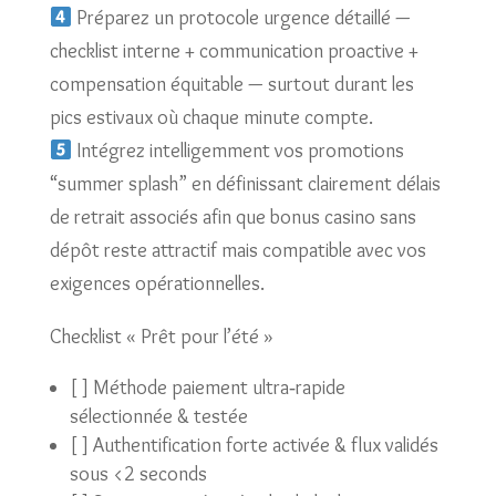
Préparez un protocole urgence détaillé —
checklist interne + communication proactive +
compensation équitable — surtout durant les
pics estivaux où chaque minute compte.
Intégrez intelligemment vos promotions
“summer splash” en définissant clairement délais
de retrait associés afin que bonus casino sans
dépôt reste attractif mais compatible avec vos
exigences opérationnelles.
Checklist « Prêt pour l’été »
[ ] Méthode paiement ultra‑rapide
sélectionnée & testée
[ ] Authentification forte activée & flux validés
sous <​2 seconds