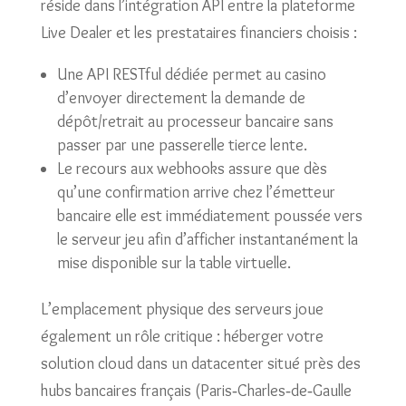
réside dans l’intégration API entre la plateforme
Live Dealer et les prestataires financiers choisis :
Une API RESTful dédiée permet au casino
d’envoyer directement la demande de
dépôt/retrait au processeur bancaire sans
passer par une passerelle tierce lente.
Le recours aux webhooks assure que dès
qu’une confirmation arrive chez l’émetteur
bancaire elle est immédiatement poussée vers
le serveur jeu afin d’afficher instantanément la
mise disponible sur la table virtuelle.
L’emplacement physique des serveurs joue
également un rôle critique : héberger votre
solution cloud dans un datacenter situé près des
hubs bancaires français (Paris‑Charles‑de‑Gaulle