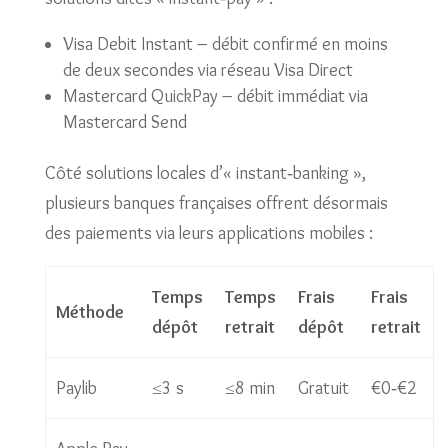
Visa Debit Instant – débit confirmé en moins
de deux secondes via réseau Visa Direct
Mastercard QuickPay – débit immédiat via
Mastercard Send
Côté solutions locales d’« instant‑banking »,
plusieurs banques françaises offrent désormais
des paiements via leurs applications mobiles :
Temps
Temps
Frais
Frais
Méthode
dépôt
retrait
dépôt
retrait
Paylib
≤3 s
≤8 min
Gratuit
€0‑€2