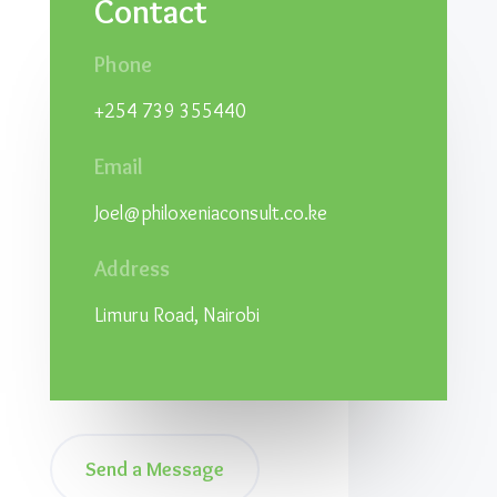
Contact
Phone
+254 739 355440
Email
Joel@philoxeniaconsult.co.ke
Address
Limuru Road, Nairobi
Send a Message