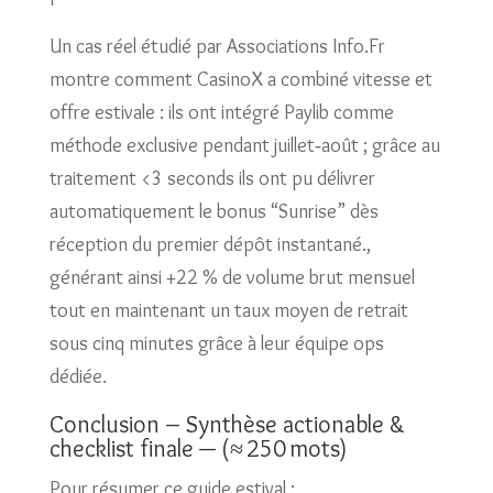
Un cas réel étudié par Associations Info.Fr
montre comment CasinoX a combiné vitesse et
offre estivale : ils ont intégré Paylib comme
méthode exclusive pendant juillet‑août ; grâce au
traitement <​3 seconds ils ont pu délivrer
automatiquement le bonus “Sunrise” dès
réception du premier dépôt instantané.,
générant ainsi +22 % de volume brut mensuel
tout en maintenant un taux moyen de retrait
sous cinq minutes grâce à leur équipe ops
dédiée.
Conclusion – Synthèse actionable &
checklist finale — (≈ 250 mots)
Pour résumer ce guide estival :