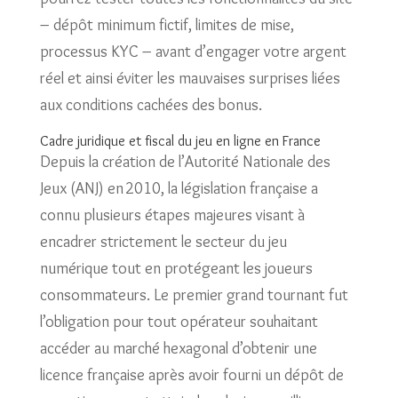
– dépôt minimum fictif, limites de mise,
processus KYC – avant d’engager votre argent
réel et ainsi éviter les mauvaises surprises liées
aux conditions cachées des bonus.
Cadre juridique et fiscal du jeu en ligne en France
Depuis la création de l’Autorité Nationale des
Jeux (ANJ) en 2010, la législation française a
connu plusieurs étapes majeures visant à
encadrer strictement le secteur du jeu
numérique tout en protégeant les joueurs
consommateurs. Le premier grand tournant fut
l’obligation pour tout opérateur souhaitant
accéder au marché hexagonal d’obtenir une
licence française après avoir fourni un dépôt de