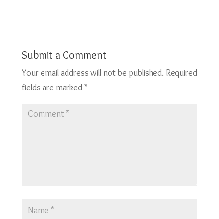
Submit a Comment
Your email address will not be published.
Required
fields are marked
*