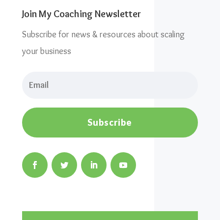
Join My Coaching Newsletter
Subscribe for news & resources about scaling
your business
Subscribe