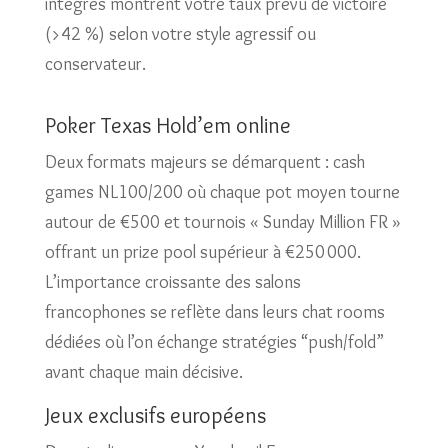
intégrés montrent votre taux prévu de victoire
(>42 %) selon votre style agressif ou
conservateur.
Poker Texas Hold’em online
Deux formats majeurs se démarquent : cash
games NL100/200 où chaque pot moyen tourne
autour de €500 et tournois « Sunday Million FR »
offrant un prize pool supérieur à €250 000.
L’importance croissante des salons
francophones se reflète dans leurs chat rooms
dédiées où l’on échange stratégies “push/fold”
avant chaque main décisive.
Jeux exclusifs européens