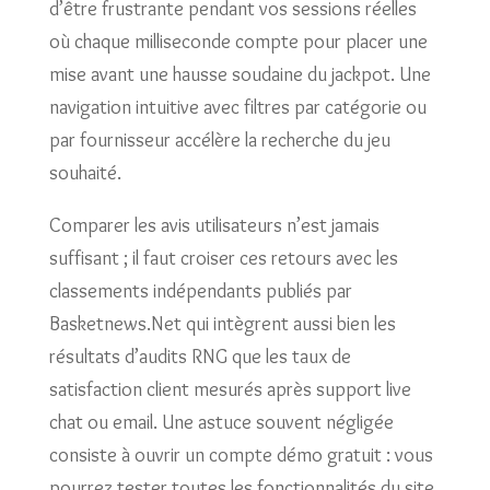
d’être frustrante pendant vos sessions réelles
où chaque milliseconde compte pour placer une
mise avant une hausse soudaine du jackpot. Une
navigation intuitive avec filtres par catégorie ou
par fournisseur accélère la recherche du jeu
souhaité.
Comparer les avis utilisateurs n’est jamais
suffisant ; il faut croiser ces retours avec les
classements indépendants publiés par
Basketnews.Net qui intègrent aussi bien les
résultats d’audits RNG que les taux de
satisfaction client mesurés après support live
chat ou email. Une astuce souvent négligée
consiste à ouvrir un compte démo gratuit : vous
pourrez tester toutes les fonctionnalités du site