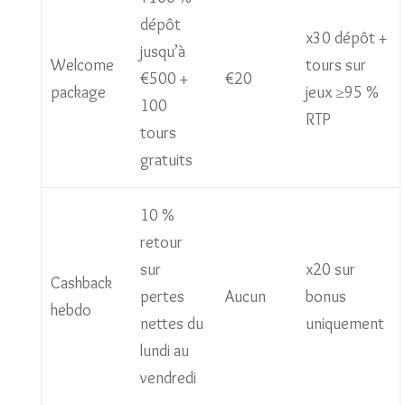
dépôt
x30 dépôt +
jusqu’à
Welcome
tours sur
€500 +
€20
package
jeux ≥95 %
100
RTP
tours
gratuits
10 %
retour
sur
x20 sur
Cashback
pertes
Aucun
bonus
hebdo
nettes du
uniquement
lundi au
vendredi