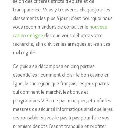
selon des critères stricts d’équité et de
transparence. Vous y trouverez chaque jour les
classements les plus à jour ; c’est pourquoi nous
vous recommandons de consulter le
nouveau
casino en ligne
dès que vous débutez votre
recherche, afin d’éviter les arnaques et les sites
mal régulés.
Ce guide se décompose en cinq parties
essentielles : comment choisir le bon casino en
ligne, le cadre juridique français, les jeux phares
qui dominent le marché, les bonus et
programmes VIP à ne pas manquer, et enfin les
mesures de sécurité informatique ainsi que le jeu
responsable. Suivez‑le pas à pas pour faire vos
premiers dépôts l’esprit tranquille et profiter