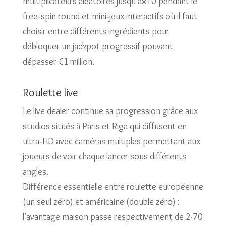
multiplicateurs aléatoires jusqu’à×10 pendant le
free‑spin round et mini‑jeux interactifs où il faut
choisir entre différents ingrédients pour
débloquer un jackpot progressif pouvant
dépasser €1 million.
Roulette live
Le live dealer continue sa progression grâce aux
studios situés à Paris et Riga qui diffusent en
ultra‑HD avec caméras multiples permettant aux
joueurs de voir chaque lancer sous différents
angles.
Différence essentielle entre roulette européenne
(un seul zéro) et américaine (double zéro) :
l’avantage maison passe respectivement de 2·70