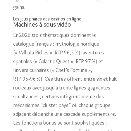
gains.
Les jeux phares des casinos en ligne
Machines à sous vidéo
En 2026 trois thématiques dominent le
catalogue français : mythologie nordique
(« Valhalla Riches », RTP 96,5 %), aventures
spatiales (« Galactic Quest », RTP 97 %) et
univers culinaires (« Chef’s Fortune »,
RTP 95‑96 %). Ces titres offrent entre six et huit
rouleaux avec jusqu’à trente lignes gagnantes
simultanées ; certains intègrent même des
mécanismes “cluster pays” où chaque groupe
adjacent déclenche une cascade supplémentaire.
Les fonctions bonus se sont sophisti­quées :