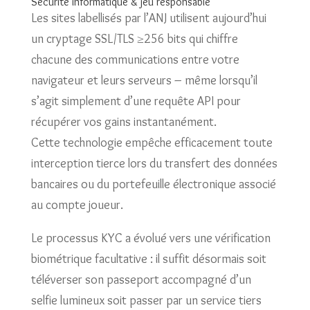
Sécurité informatique & jeu responsable
Les sites labellisés par l’ANJ utilisent aujourd’hui
un cryptage SSL/TLS ≥256 bits qui chiffre
chacune des communications entre votre
navigateur et leurs serveurs – même lorsqu’il
s’agit simplement d’une requête API pour
récupérer vos gains instantanément.
Cette technologie empêche efficacement toute
interception tierce lors du transfert des données
bancaires ou du portefeuille électronique associé
au compte joueur.
Le processus KYC a évolué vers une vérification
biométrique facultative : il suffit désormais soit
téléverser son passeport accompagné d’un
selfie lumineux soit passer par un service tiers