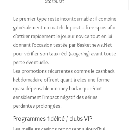
Starburst
Le premier type reste incontournable : il combine
généralement un match deposit + free spins afin
d’attirer rapidement le joueur novice tout en lui
donnant l’occasion testée par Basketnews.Net
pour vérifier son taux réel (
wagering
) avant toute
perte éventuelle.
Les promotions récurrentes comme le cashback
hebdomadaire offrent quant à elles une forme
quasi‑dépensable «​money back​» qui réduit
sensiblement l’impact négatif des séries
perdantes prolongées.
Programmes fidélité / clubs VIP
Les meilleurs casinos proposent aujourd’hui