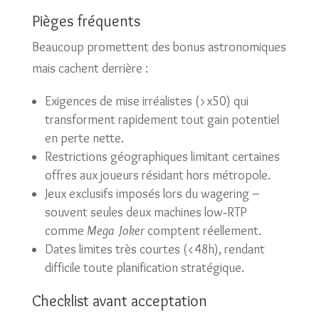
Pièges fréquents
Beaucoup promettent des bonus astronomiques
mais cachent derrière :
Exigences de mise irréalistes (>x50) qui
transforment rapidement tout gain potentiel
en perte nette.
Restrictions géographiques limitant certaines
offres aux joueurs résidant hors métropole.
Jeux exclusifs imposés lors du wagering –
souvent seules deux machines low‑RTP
comme
Mega Joker
comptent réellement.
Dates limites très courtes (<48h), rendant
difficile toute planification stratégique.
Checklist avant acceptation