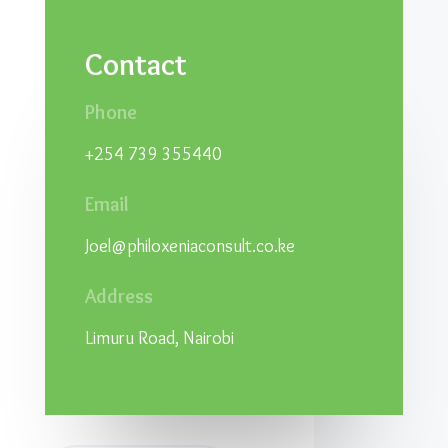
Contact
Phone
+254 739 355440
Email
Joel@philoxeniaconsult.co.ke
Address
Limuru Road, Nairobi