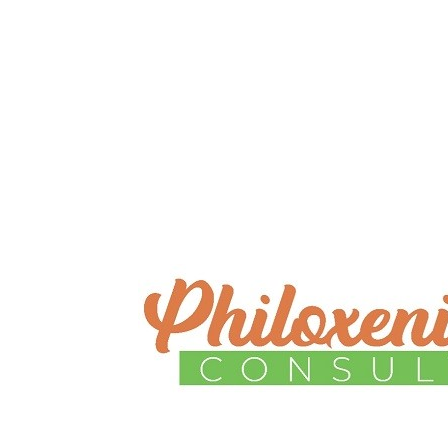
Guide complet du casino e
by
admlnlx
|
Feb 13, 2026
|
Uncategorized
|
0 comme