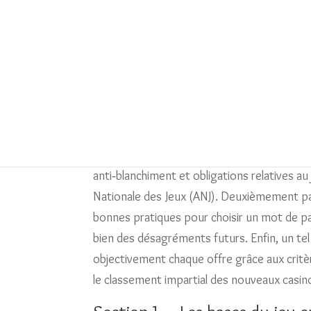
Introduction
Le phénomène des casinos en ligne n’a jamai
promotionnelles alléchantes et d’une techn
joueurs français curieux d’essayer leur cha
recommandé par les experts de Basketnews.
Pourquoi publier un guide complet est indis
impose des normes spécifiques aux opérateu
anti‑blanchiment et obligations relatives a
Nationale des Jeux (ANJ). Deuxièmement pa
bonnes pratiques pour choisir un mot de pas
bien des désagréments futurs. Enfin, un t
objectivement chaque offre grâce aux critè
le classement impartial des nouveaux casino