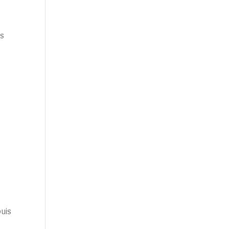
rs
puis