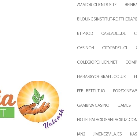
AVIATOR CLIENTS SITE
BEINB
BILDUNGSINSTITUT-REITTHERAPI
BT PROD
CASEABLE.DE
C
CASINO4
CITYPADEL.CL
COLEGIOPEHUEN.NET
COMP
EMBASSYOFISRAEL.CO.UK
E
FEB_BETTILT.IO
FOREX NEW
GAMBIVA CASINO
GAMES
n ligne – Tout ce que vous devez savoi
HOTELPALACIOSANTACRUZ.CO
nts
JAN2
JIMENEZVILA.ES
KA