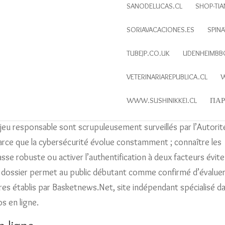
SANODELUCAS.CL
SHOP-TIA
s été aussi visible qu’en ce moment ; la combinaison d’offres
SORIAVACACIONES.ES
SPIN
ologie toujours plus performante attire chaque jour davantag
TUBEJP.CO.UK
UDENHEIMBB
nce depuis leur salon. Découvrez le
nouveau casino en ligne
Net pour profiter d’une expérience sécurisée et ludique.
VETERINARIAREPUBLICA.CL
W
pensable ? Premièrement parce que la législation française
WWW.SUSHINIKKEI.CL
ПА
rs agréés : protection du portefeuille joueur, contrôle
u jeu responsable sont scrupuleusement surveillés par l’Autorit
rce que la cybersécurité évolue constamment ; connaître les
se robuste ou activer l’authentification à deux facteurs évite
el dossier permet au public débutant comme confirmé d’évalue
res établis par Basketnews.Net, site indépendant spécialisé d
s en ligne.