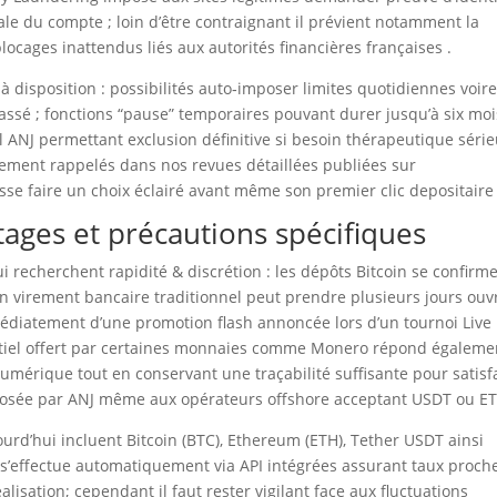
otale du compte ; loin d’être contraignant il prévient notamment la
locages inattendus liés aux autorités financières françaises .
à disposition : possibilités auto‑imposer limites quotidiennes voir
é ; fonctions “pause” temporaires pouvant durer jusqu’à six moi
al ANJ permettant exclusion définitive si besoin thérapeutique séri
ièrement rappelés dans nos revues détaillées publiées sur
sse faire un choix éclairé avant même son premier clic depositaire 
tages et précautions spécifiques
i recherchent rapidité & discrétion : les dépôts Bitcoin se confirm
 virement bancaire traditionnel peut prendre plusieurs jours ouv
médiatement d’une promotion flash annoncée lors d’un tournoi Live
rtiel offert par certaines monnaies comme Monero répond égaleme
numérique tout en conservant une traçabilité suffisante pour satisf
posée par ANJ même aux opérateurs offshore acceptant USDT ou ET
urd’hui incluent Bitcoin (BTC), Ethereum (ETH), Tether USDT ainsi
 s’effectue automatiquement via API intégrées assurant taux proch
sation; cependant il faut rester vigilant face aux fluctuations