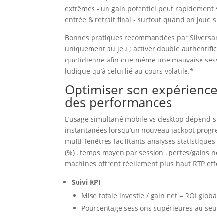
extrêmes ‑ un gain potentiel peut rapidement 
entrée & retrait final ‑ surtout quand on joue s
Bonnes pratiques recommandées par Silversant
uniquement au jeu ; activer double authentific
quotidienne afin que même une mauvaise sessi
ludique qu’à celui lié au cours volatile.*
Optimiser son expérience –
des performances
L’usage simultané mobile vs desktop dépend su
instantanées lorsqu’un nouveau jackpot progre
multi‐fenêtres facilitants analyses statistiqu
(%) , temps moyen par session , pertes/gains 
machines offrent réellement plus haut RTP effe
Suivi KPI
Mise totale investie / gain net = ROI globa
Pourcentage sessions supérieures au seuil