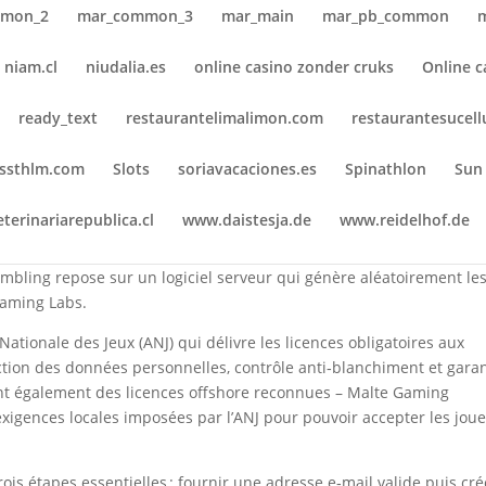
ition et streaming live qui reproduisent l’ambiance d’une vraie sa
mmon_2
mar_common_3
mar_main
mar_pb_common
niam.cl
niudalia.es
online casino zonder cruks
Online c
casino crypto en ligne
pour jouer en toute sécurité et profiter des
 est d’aider le lecteur à choisir un site fiable, à comprendre le
ready_text
restaurantelimalimon.com
restaurantesucel
ture responsable tout en maximisant ses chances de gains grâce a
rt incontournable dans le classement des plateformes françaises.
essthlm.com
Slots
soriavacaciones.es
Spinathlon
Sun
ligne – Fonctionnement et législation
eterinariarepublica.cl
www.daistesja.de
www.reidelhof.de
forme numérique où les joueurs peuvent miser de l’argent réel sur
 ou la roulette via internet. Contrairement aux casinos terrestres où
gambling repose sur un logiciel serveur qui génère aléatoirement le
Gaming Labs.
 Nationale des Jeux (ANJ) qui délivre les licences obligatoires aux
ction des données personnelles, contrôle anti‑blanchiment et garan
ent également des licences offshore reconnues – Malte Gaming
exigences locales imposées par l’ANJ pour pouvoir accepter les jou
ois étapes essentielles : fournir une adresse e‑mail valide puis cré