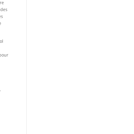
ire
 des
es
e
ol
 pour
r