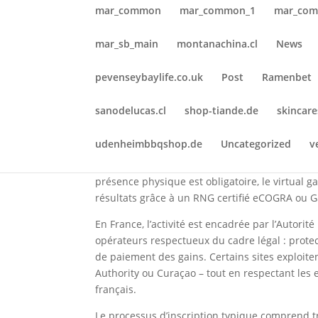
plateformes sécurisées, graphismes haute défin
mar_common
mar_common_1
mar_co
de jeu.
mar_sb_main
montanachina.cl
News
Découvrez notre analyse détaillée du meilleur
bonus les plus attractifs. L’objectif de ce guide
pevenseybaylife.co.uk
Post
Ramenbet
fonctionnement des jeux et à adopter une pos
recommandations de Silversantestudy.fr, expe
sanodelucas.cl
shop-tiande.de
skincar
Les bases d’un casino en 
udenheimbbqshop.de
Uncategorized
v
Un casino en ligne se définit comme une plate
jeux tels que les machines à sous, le blackjack
présence physique est obligatoire, le virtual 
résultats grâce à un RNG certifié eCOGRA ou 
En France, l’activité est encadrée par l’Autorité
opérateurs respectueux du cadre légal : prote
de paiement des gains. Certains sites exploit
Authority ou Curaçao – tout en respectant les 
français.
Le processus d’inscription typique comprend tr