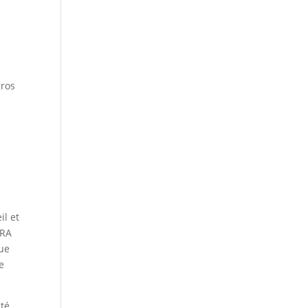
gros
s
il et
GRA
que
e
ité