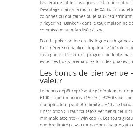
Les jeux de table classiques restent incontourn
l’avantage maison à moins de 0,5 %. En roulette
colonnes ou douzaines où le taux redistributif 
(“Player” vs “Banker”) dont le taux maison ne
commission standardisée à 5 %.
Pour le poker online on distingue cash games 
fixe ; gérer son bankroll implique généralemen
cash game et viser une progression lente mais 
éviter les busts prématurés lors des phases cri
Les bonus de bienvenue –
valeur
Le bonus dépôt représente généralement un po
€100 reçoit un bonus +150 % (= €250) sous con
multiplicateur peut être limité à ×40 . Le bon
l’inscription ; il faut toutefois vérifier si cel
minimale atteinte (« win cap »). Les tours gratu
nombre limité (20–50 tours) dont chaque gain d