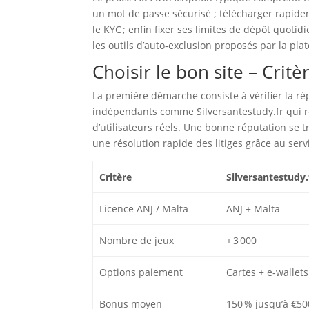
un mot de passe sécurisé ; télécharger rapideme
le KYC ; enfin fixer ses limites de dépôt quot
les outils d’auto‑exclusion proposés par la pl
Choisir le bon site – Critè
La première démarche consiste à vérifier la rép
indépendants comme Silversantestudy.fr qui ré
d’utilisateurs réels. Une bonne réputation se t
une résolution rapide des litiges grâce au serv
Critère
Silversantestudy.
Licence ANJ / Malta
ANJ + Malta
Nombre de jeux
+ 3 000
Options paiement
Cartes + e‑wallets
Bonus moyen
150 % jusqu’à €50