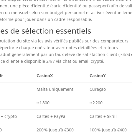
nt une pièce d’identité (carte d’identité ou passeport) afin de val
idien ou mensuel selon son budget personnel et activer éventuellem
ateforme pour jouer dans un cadre responsable.
res de sélection essentiels
utation du site via les avis vérifiés publiés sur des comparateurs
pertorie chaque opérateur avec notes détaillées et retours
raduit généralement par un taux élevé de satisfaction client (> 4/5) 
ice clientèle disponible 24/7 via chat ou email crypté.
fr
CasinoX
CasinoY
Malta uniquement
Curaçao
≈ 1 800
≈ 2 200
 + crypto
Cartes + PayPal
Cartes + Skrill
0
200 % jusqu’à €300
100 % jusqu’à €400