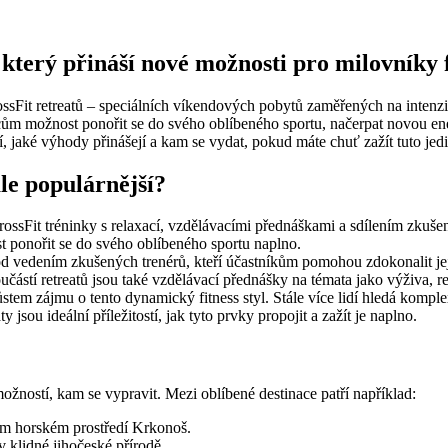
 který přináší nové možnosti pro milovníky f
ssFit retreatů – speciálních víkendových pobytů zaměřených na intenziv
cům možnost ponořit se do svého oblíbeného sportu, načerpat novou ener
, jaké výhody přinášejí a kam se vydat, pokud máte chuť zažít tuto jed
ále populárnější?
rossFit tréninky s relaxací, vzdělávacími přednáškami a sdílením zkušeno
st ponořit se do svého oblíbeného sportu naplno.
d vedením zkušených trenérů, kteří účastníkům pomohou zdokonalit jeji
částí retreatů jsou také vzdělávací přednášky na témata jako výživa, r
stem zájmu o tento dynamický fitness styl. Stále více lidí hledá kompl
 jsou ideální příležitostí, jak tyto prvky propojit a zažít je naplno.
ožností, kam se vypravit. Mezi oblíbené destinace patří například:
ném horském prostředí Krkonoš.
 klidné jihočeské přírodě.