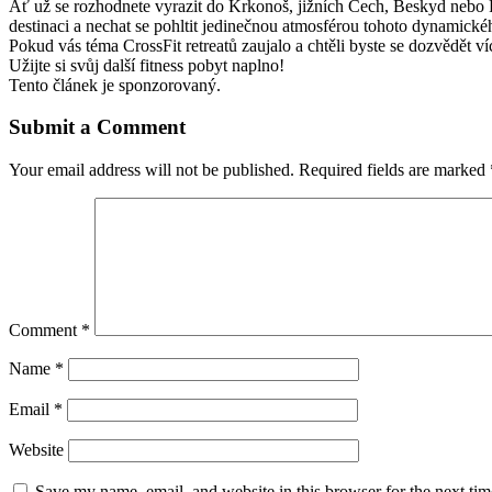
Ať už se rozhodnete vyrazit do Krkonoš, jižních Čech, Beskyd nebo Pr
destinaci a nechat se pohltit jedinečnou atmosférou tohoto dynamické
Pokud vás téma CrossFit retreatů zaujalo a chtěli byste se dozvědět víc
Užijte si svůj další fitness pobyt naplno!
Tento článek je sponzorovaný.
Submit a Comment
Your email address will not be published.
Required fields are marked
Comment
*
Name
*
Email
*
Website
Save my name, email, and website in this browser for the next ti