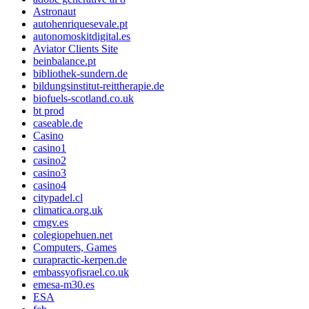
Astronaut
autohenriquesevale.pt
autonomoskitdigital.es
Aviator Clients Site
beinbalance.pt
bibliothek-sundern.de
bildungsinstitut-reittherapie.de
biofuels-scotland.co.uk
bt prod
caseable.de
Casino
casino1
casino2
casino3
casino4
citypadel.cl
climatica.org.uk
cmgv.es
colegiopehuen.net
Computers, Games
curapractic-kerpen.de
embassyofisrael.co.uk
emesa-m30.es
ESA