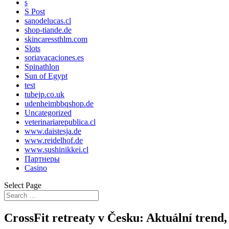
s
S Post
sanodelucas.cl
shop-tiande.de
skincaressthlm.com
Slots
soriavacaciones.es
Spinathlon
Sun of Egypt
test
tubejp.co.uk
udenheimbbqshop.de
Uncategorized
veterinariarepublica.cl
www.daistesja.de
www.reidelhof.de
www.sushinikkei.cl
Партнеры
Сasino
Select Page
CrossFit retreaty v Česku: Aktuální trend,