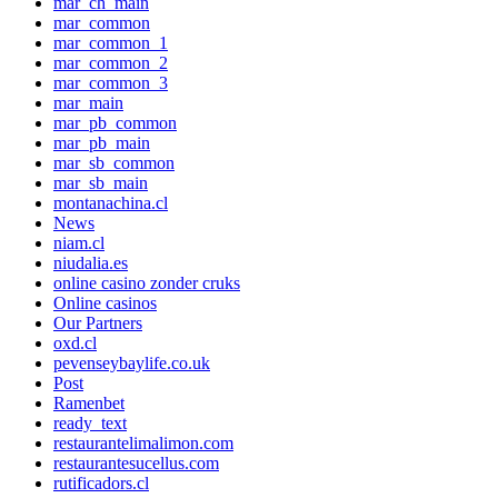
mar_ch_main
mar_common
mar_common_1
mar_common_2
mar_common_3
mar_main
mar_pb_common
mar_pb_main
mar_sb_common
mar_sb_main
montanachina.cl
News
niam.cl
niudalia.es
online casino zonder cruks
Online casinos
Our Partners
oxd.cl
pevenseybaylife.co.uk
Post
Ramenbet
ready_text
restaurantelimalimon.com
restaurantesucellus.com
rutificadors.cl