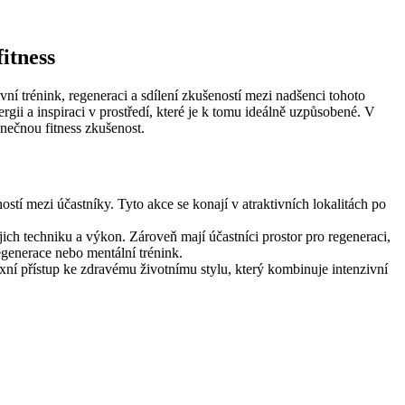
itness
ní trénink, regeneraci a sdílení zkušeností mezi nadšenci tohoto
gii a inspiraci v prostředí, které je k tomu ideálně uzpůsobené. V
inečnou fitness zkušenost.
stí mezi účastníky. Tyto akce se konají v atraktivních lokalitách po
ch techniku a výkon. Zároveň mají účastníci prostor pro regeneraci,
egenerace nebo mentální trénink.
exní přístup ke zdravému životnímu stylu, který kombinuje intenzivní