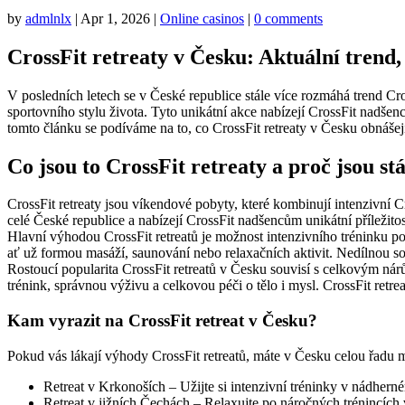
by
admlnlx
|
Apr 1, 2026
|
Online casinos
|
0 comments
CrossFit retreaty v Česku: Aktuální trend,
V posledních letech se v České republice stále více rozmáhá trend Cro
sportovního stylu života. Tyto unikátní akce nabízejí CrossFit nadšen
tomto článku se podíváme na to, co CrossFit retreaty v Česku obnášejí
Co jsou to CrossFit retreaty a proč jsou st
CrossFit retreaty jsou víkendové pobyty, které kombinují intenzivní C
celé České republice a nabízejí CrossFit nadšencům unikátní příležito
Hlavní výhodou CrossFit retreatů je možnost intenzivního tréninku po
ať už formou masáží, saunování nebo relaxačních aktivit. Nedílnou sou
Rostoucí popularita CrossFit retreatů v Česku souvisí s celkovým nárů
trénink, správnou výživu a celkovou péči o tělo i mysl. CrossFit retreaty
Kam vyrazit na CrossFit retreat v Česku?
Pokud vás lákají výhody CrossFit retreatů, máte v Česku celou řadu m
Retreat v Krkonoších – Užijte si intenzivní tréninky v nádher
Retreat v jižních Čechách – Relaxujte po náročných trénincích v