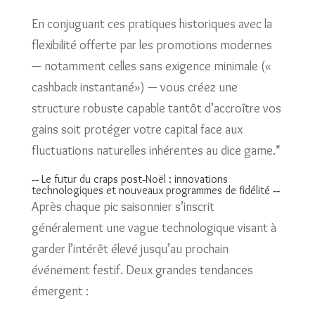
En conjuguant ces pratiques historiques avec la
flexibilité offerte par les promotions modernes
— notamment celles sans exigence minimale («​
cashback instantané​») — vous créez une
structure robuste capable tantôt d’accroître vos
gains soit protéger votre capital face aux
fluctuations naturelles inhérentes au dice game.*
‑‑ Le futur du craps post‑Noël : innovations
technologiques et nouveaux programmes de fidélité ‑‑
Après chaque pic saisonnier s’inscrit
généralement une vague technologique visant à
garder l’intérêt élevé jusqu’au prochain
événement festif. Deux grandes tendances
émergent :