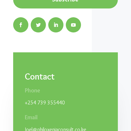
Contact
Phone
+254 739 355440
Email
Joel@philoxeniaconsult.co.ke