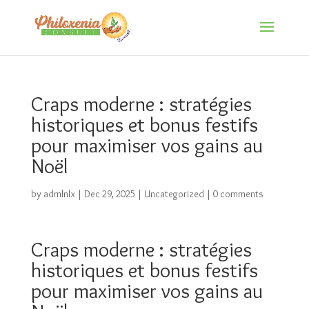
Craps moderne : stratégies
historiques et bonus festifs
pour maximiser vos gains au
Noël
by
admlnlx
|
Dec 29, 2025
|
Uncategorized
|
0 comments
Craps moderne : stratégies
historiques et bonus festifs
pour maximiser vos gains au