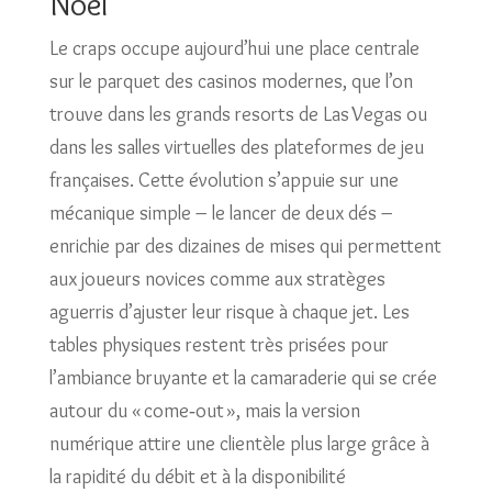
Noël
Le craps occupe aujourd’hui une place centrale
sur le parquet des casinos modernes, que l’on
trouve dans les grands resorts de Las Vegas ou
dans les salles virtuelles des plateformes de jeu
françaises. Cette évolution s’appuie sur une
mécanique simple – le lancer de deux dés –
enrichie par des dizaines de mises qui permettent
aux joueurs novices comme aux stratèges
aguerris d’ajuster leur risque à chaque jet. Les
tables physiques restent très prisées pour
l’ambiance bruyante et la camaraderie qui se crée
autour du « come‑out », mais la version
numérique attire une clientèle plus large grâce à
la rapidité du débit et à la disponibilité