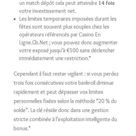
un match dépôt cela peut atteindre
14 fois
votre investissement net.
Les limites temporaires imposées durant les
fêtes sont souvent plus souples chez les
opérateurs référencés par Casino En
Ligne.Gb.Net ; vous pouvez donc augmenter
votre exposé jusqu’à €500 sans déclencher
immédiatement une restriction.*
Cependant il faut rester vigilant : si vous perdez
trois fois consécutives votre bankroll diminue
rapidement et peut dépasser vos limites
personnelles fixées selon la méthode “20 % du
solde”. La clé réside donc dans une gestion
stricte combinée à l’exploitation intelligente du
bonus.*