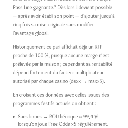
Pass Line gagnante.* Dès lors il devient possible
— après avoir établi son point — d’ajouter jusqu’à
cinq fois sa mise originale sans modifier
l’avantage global.
Historiquement ce pari affichait déjà un RTP
proche de 100 %, puisque aucune marge n’est
prélevée par la maison ; cependant sa rentabilité
dépend fortement du facteur multiplicateur
autorisé par chaque casino (dex× → max×5).
En croisant ces données avec celles issues des
programmes festifs actuels on obtient :
Sans bonus → ROI théorique ≈
99,4 %
lorsqu’on joue Free Odds ×5 régulièrement.