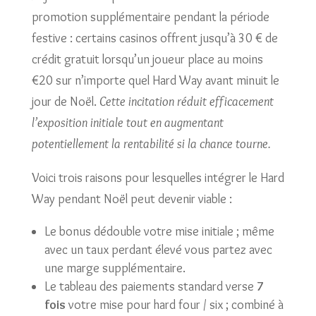
promotion supplémentaire pendant la période
festive : certains casinos offrent jusqu’à 30 € de
crédit gratuit lorsqu’un joueur place au moins
€20 sur n’importe quel Hard Way avant minuit le
jour de Noël.
Cette incitation réduit efficacement
l’exposition initiale tout en augmentant
potentiellement la rentabilité si la chance tourne.
Voici trois raisons pour lesquelles intégrer le Hard
Way pendant Noël peut devenir viable :
Le bonus dédouble votre mise initiale ; même
avec un taux perdant élevé vous partez avec
une marge supplémentaire.
Le tableau des paiements standard verse
7
fois
votre mise pour hard four / six ; combiné à