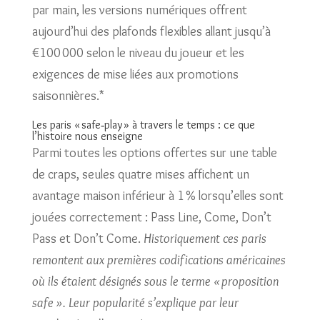
par main, les versions numériques offrent
aujourd’hui des plafonds flexibles allant jusqu’à
€100 000 selon le niveau du joueur et les
exigences de mise liées aux promotions
saisonnières.*
Les paris « safe‑play » à travers le temps : ce que
l’histoire nous enseigne
Parmi toutes les options offertes sur une table
de craps, seules quatre mises affichent un
avantage maison inférieur à 1 % lorsqu’elles sont
jouées correctement : Pass Line, Come, Don’t
Pass et Don’t Come.
Historiquement ces paris
remontent aux premières codifications américaines
où ils étaient désignés sous le terme « proposition
safe ». Leur popularité s’explique par leur