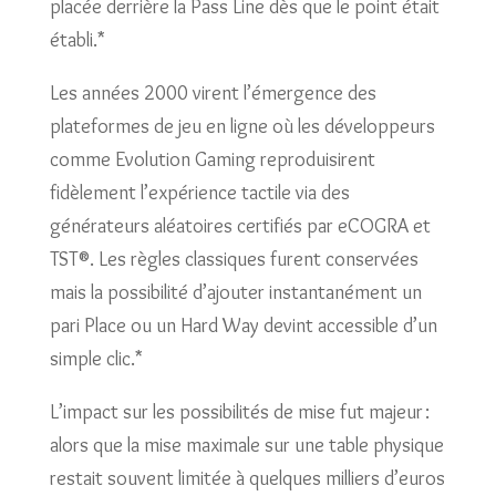
placée derrière la Pass Line dès que le point était
établi.*
Les années 2000 virent l’émergence des
plateformes de jeu en ligne où les développeurs
comme Evolution Gaming reproduisirent
fidèlement l’expérience tactile via des
générateurs aléatoires certifiés par eCOGRA et
TST®. Les règles classiques furent conservées
mais la possibilité d’ajouter instantanément un
pari Place ou un Hard Way devint accessible d’un
simple clic.*
L’impact sur les possibilités de mise fut majeur :
alors que la mise maximale sur une table physique
restait souvent limitée à quelques milliers d’euros