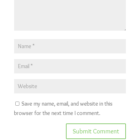
Save my name, email, and website in this
browser for the next time I comment.