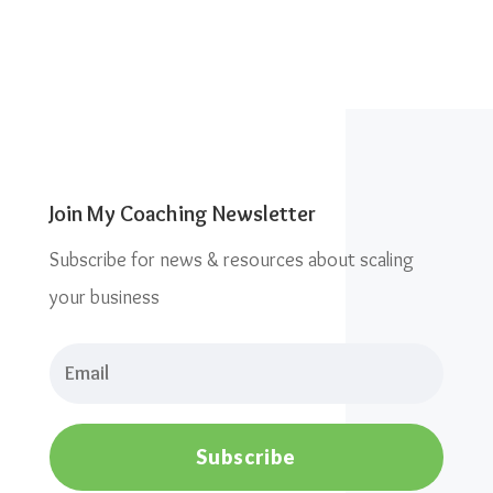
Join My Coaching Newsletter
Subscribe for news & resources about scaling
your business
Subscribe