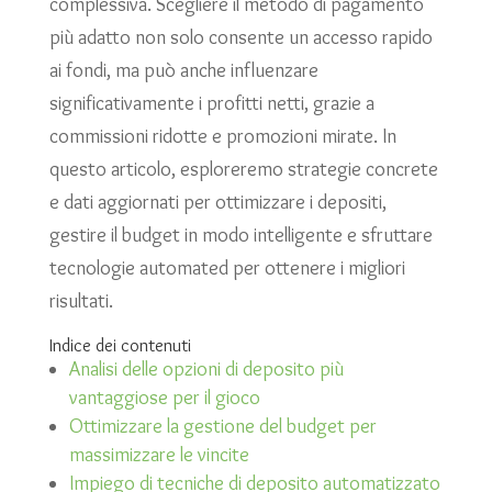
complessiva. Scegliere il metodo di pagamento
più adatto non solo consente un accesso rapido
ai fondi, ma può anche influenzare
significativamente i profitti netti, grazie a
commissioni ridotte e promozioni mirate. In
questo articolo, esploreremo strategie concrete
e dati aggiornati per ottimizzare i depositi,
gestire il budget in modo intelligente e sfruttare
tecnologie automated per ottenere i migliori
risultati.
Indice dei contenuti
Analisi delle opzioni di deposito più
vantaggiose per il gioco
Ottimizzare la gestione del budget per
massimizzare le vincite
Impiego di tecniche di deposito automatizzato