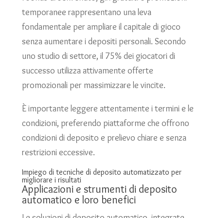
temporanee rappresentano una leva
fondamentale per ampliare il capitale di gioco
senza aumentare i depositi personali. Secondo
uno studio di settore, il 75% dei giocatori di
successo utilizza attivamente offerte
promozionali per massimizzare le vincite.
È importante leggere attentamente i termini e le
condizioni, preferendo piattaforme che offrono
condizioni di deposito e prelievo chiare e senza
restrizioni eccessive.
Impiego di tecniche di deposito automatizzato per
migliorare i risultati
Applicazioni e strumenti di deposito
automatico e loro benefici
Le soluzioni di deposito automatico, integrate