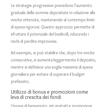
Le strategie progressive prevedono l’aumento
graduale delle somme depositate in relazione alle
vincite ottenute, mantenendo al contempo limiti
di spesa rigorosi. Questo approccio permette di
sfruttare il potenziale del bankroll, riducendo i
rischi di perdite improvvise.
Ad esempio, si può stabilire che, dopo tre vincite
consecutive, si aumenta leggermente il deposito,
mentre si definisce una soglia massima di spesa
giornaliera per evitare di superare il budget
prefissato.
Utilizzo di bonus e promozioni come
leva di crescita dei fondi
I bonus di benvenuto, giri gratuiti e promozioni