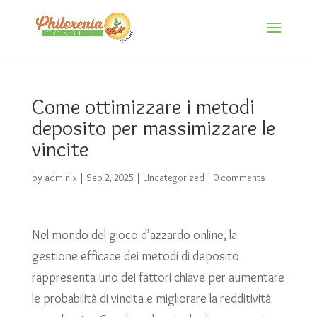
Come ottimizzare i metodi
deposito per massimizzare le
vincite
by
admlnlx
|
Sep 2, 2025
|
Uncategorized
|
0 comments
Nel mondo del gioco d’azzardo online, la
gestione efficace dei metodi di deposito
rappresenta uno dei fattori chiave per aumentare
le probabilità di vincita e migliorare la redditività