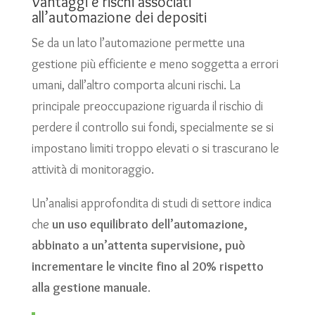
Vantaggi e rischi associati
all’automazione dei depositi
Se da un lato l’automazione permette una
gestione più efficiente e meno soggetta a errori
umani, dall’altro comporta alcuni rischi. La
principale preoccupazione riguarda il rischio di
perdere il controllo sui fondi, specialmente se si
impostano limiti troppo elevati o si trascurano le
attività di monitoraggio.
Un’analisi approfondita di studi di settore indica
che
un uso equilibrato dell’automazione,
abbinato a un’attenta supervisione, può
incrementare le vincite fino al 20% rispetto
alla gestione manuale
.