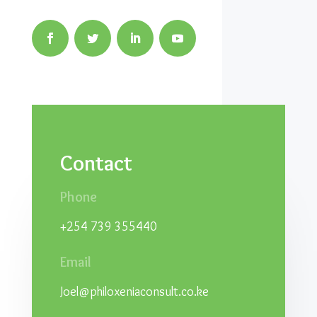
Contact
Phone
+254 739 355440
Email
Joel@philoxeniaconsult.co.ke