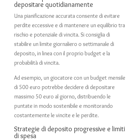
depositare quotidianamente
Una pianificazione accurata consente di evitare
perdite eccessive e di mantenere un equilibrio tra
rischio e potenziale di vincita. Si consiglia di
stabilire un limite giornaliero o settimanale di
deposito, in linea con il proprio budget e la
probabilità di vincita.
Ad esempio, un giocatore con un budget mensile
di 500 euro potrebbe decidere di depositare
massimo 50 euro al giorno, distribuendo le
puntate in modo sostenibile e monitorando
costantemente le vincite e le perdite.
Strategie di deposito progressive e limiti
di spesa