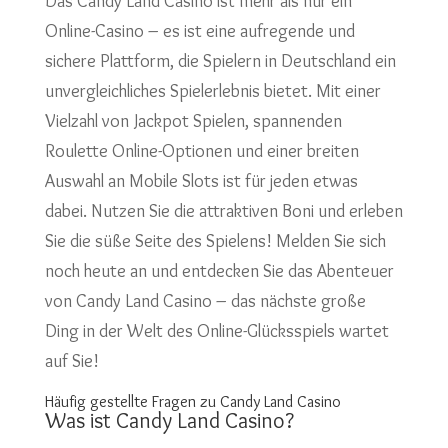
Das Candy Land Casino ist mehr als nur ein
Online-Casino – es ist eine aufregende und
sichere Plattform, die Spielern in Deutschland ein
unvergleichliches Spielerlebnis bietet. Mit einer
Vielzahl von Jackpot Spielen, spannenden
Roulette Online-Optionen und einer breiten
Auswahl an Mobile Slots ist für jeden etwas
dabei. Nutzen Sie die attraktiven Boni und erleben
Sie die süße Seite des Spielens! Melden Sie sich
noch heute an und entdecken Sie das Abenteuer
von Candy Land Casino – das nächste große
Ding in der Welt des Online-Glücksspiels wartet
auf Sie!
Häufig gestellte Fragen zu Candy Land Casino
Was ist Candy Land Casino?