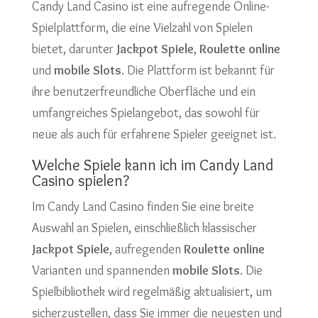
Candy Land Casino ist eine aufregende Online-
Spielplattform, die eine Vielzahl von Spielen
bietet, darunter
Jackpot Spiele
,
Roulette online
und
mobile Slots
. Die Plattform ist bekannt für
ihre benutzerfreundliche Oberfläche und ein
umfangreiches Spielangebot, das sowohl für
neue als auch für erfahrene Spieler geeignet ist.
Welche Spiele kann ich im Candy Land
Casino spielen?
Im Candy Land Casino finden Sie eine breite
Auswahl an Spielen, einschließlich klassischer
Jackpot Spiele
, aufregenden
Roulette online
Varianten und spannenden
mobile Slots
. Die
Spielbibliothek wird regelmäßig aktualisiert, um
sicherzustellen, dass Sie immer die neuesten und