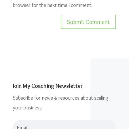
browser for the next time I comment.
Join My Coaching Newsletter
Subscribe for news & resources about scaling
your business