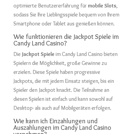
optimierte Benutzererfahrung für
mobile Slots
,
sodass Sie Ihre Lieblingsspiele bequem von Ihrem
Smartphone oder Tablet aus genießen können.
Wie funktionieren die Jackpot Spiele im
Candy Land Casino?
Die
Jackpot Spiele
im Candy Land Casino bieten
Spielern die Möglichkeit, große Gewinne zu
erzielen. Diese Spiele haben progressive
Jackpots, die mit jedem Einsatz steigen, bis ein
Spieler den Jackpot knackt. Die Teilnahme an
diesen Spielen ist einfach und kann sowohl auf
Desktop- als auch auf Mobilgeräten erfolgen.
Wie kann ich Einzahlungen und
Auszahlungen im Candy Land Casino