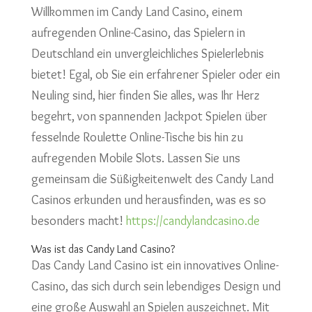
Willkommen im Candy Land Casino, einem
aufregenden Online-Casino, das Spielern in
Deutschland ein unvergleichliches Spielerlebnis
bietet! Egal, ob Sie ein erfahrener Spieler oder ein
Neuling sind, hier finden Sie alles, was Ihr Herz
begehrt, von spannenden Jackpot Spielen über
fesselnde Roulette Online-Tische bis hin zu
aufregenden Mobile Slots. Lassen Sie uns
gemeinsam die Süßigkeitenwelt des Candy Land
Casinos erkunden und herausfinden, was es so
besonders macht!
https://candylandcasino.de
Was ist das Candy Land Casino?
Das Candy Land Casino ist ein innovatives Online-
Casino, das sich durch sein lebendiges Design und
eine große Auswahl an Spielen auszeichnet. Mit