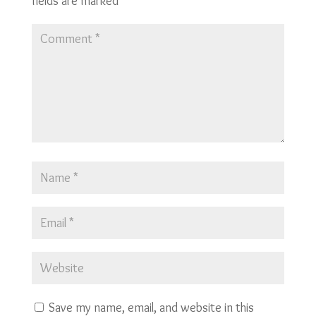
fields are marked
*
Save my name, email, and website in this