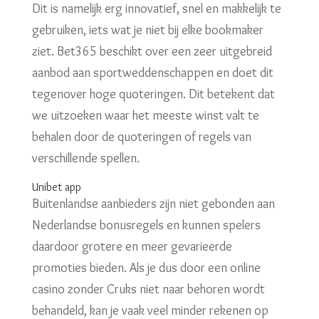
Dit is namelijk erg innovatief, snel en makkelijk te
gebruiken, iets wat je niet bij elke bookmaker
ziet. Bet365 beschikt over een zeer uitgebreid
aanbod aan sportweddenschappen en doet dit
tegenover hoge quoteringen. Dit betekent dat
we uitzoeken waar het meeste winst valt te
behalen door de quoteringen of regels van
verschillende spellen.
Unibet app
Buitenlandse aanbieders zijn niet gebonden aan
Nederlandse bonusregels en kunnen spelers
daardoor grotere en meer gevarieerde
promoties bieden. Als je dus door een online
casino zonder Cruks niet naar behoren wordt
behandeld, kan je vaak veel minder rekenen op