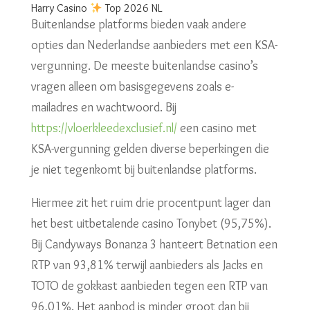
Harry Casino
Top 2026 NL
Buitenlandse platforms bieden vaak andere
opties dan Nederlandse aanbieders met een KSA-
vergunning. De meeste buitenlandse casino’s
vragen alleen om basisgegevens zoals e-
mailadres en wachtwoord. Bij
https://vloerkleedexclusief.nl/
een casino met
KSA-vergunning gelden diverse beperkingen die
je niet tegenkomt bij buitenlandse platforms.
Hiermee zit het ruim drie procentpunt lager dan
het best uitbetalende casino Tonybet (95,75%).
Bij Candyways Bonanza 3 hanteert Betnation een
RTP van 93,81% terwijl aanbieders als Jacks en
TOTO de gokkast aanbieden tegen een RTP van
96,01%. Het aanbod is minder groot dan bij