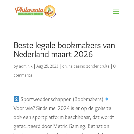
Beste legale bookmakers van
Nederland maart 2026
by
admlnlx
|
Aug 25, 2023
|
online casino zonder cruks
|
0
comments
Sportweddenschappen (Bookmakers)
Voor wie? Sinds mei 2024 is er op de goksite
ook een sportplatform beschikbaar, dat wordt
gefaciliteerd door Metric Gaming. Betnation