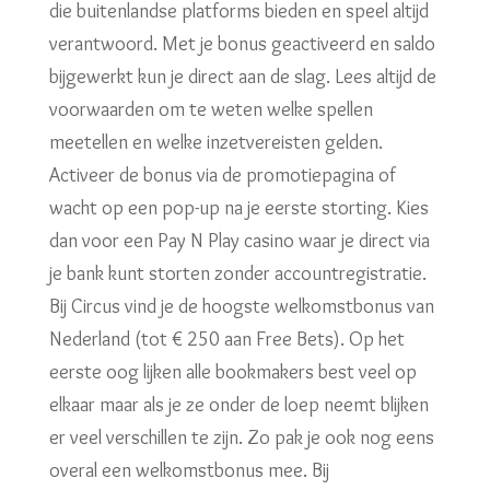
die buitenlandse platforms bieden en speel altijd
verantwoord. Met je bonus geactiveerd en saldo
bijgewerkt kun je direct aan de slag. Lees altijd de
voorwaarden om te weten welke spellen
meetellen en welke inzetvereisten gelden.
Activeer de bonus via de promotiepagina of
wacht op een pop-up na je eerste storting. Kies
dan voor een Pay N Play casino waar je direct via
je bank kunt storten zonder accountregistratie.
Bij Circus vind je de hoogste welkomstbonus van
Nederland (tot € 250 aan Free Bets). Op het
eerste oog lijken alle bookmakers best veel op
elkaar maar als je ze onder de loep neemt blijken
er veel verschillen te zijn. Zo pak je ook nog eens
overal een welkomstbonus mee. Bij