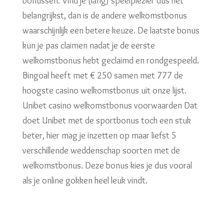
bonussen. Vind je (lang) speelplezier dus het
belangrijkst, dan is de andere welkomstbonus
waarschijnlijk een betere keuze. De laatste bonus
kun je pas claimen nadat je de eerste
welkomstbonus hebt geclaimd en rondgespeeld.
Bingoal heeft met € 250 samen met 777 de
hoogste casino welkomstbonus uit onze lijst.
Unibet casino welkomstbonus voorwaarden Dat
doet Unibet met de sportbonus toch een stuk
beter, hier mag je inzetten op maar liefst 5
verschillende weddenschap soorten met de
welkomstbonus. Deze bonus kies je dus vooral
als je online gokken heel leuk vindt.