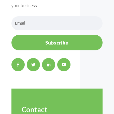
your business
Subscribe
Contact