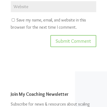
Save my name, email, and website in this
browser for the next time I comment.
Join My Coaching Newsletter
Subscribe for news & resources about scaling