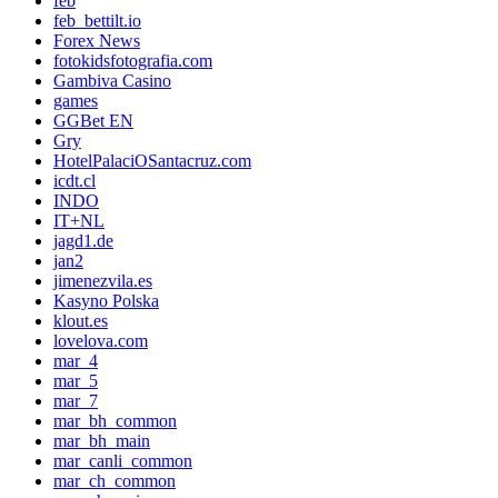
feb
feb_bettilt.io
Forex News
fotokidsfotografia.com
Gambiva Casino
games
GGBet EN
Gry
HotelPalaciOSantacruz.com
icdt.cl
INDO
IT+NL
jagd1.de
jan2
jimenezvila.es
Kasyno Polska
klout.es
lovelova.com
mar_4
mar_5
mar_7
mar_bh_common
mar_bh_main
mar_canli_common
mar_ch_common