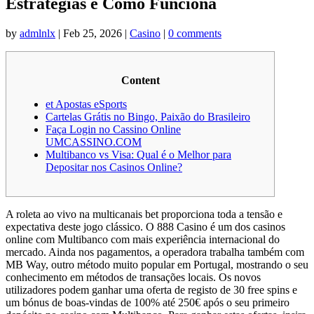
Estratégias e Como Funciona
by
admlnlx
|
Feb 25, 2026
|
Casino
|
0 comments
Content
et Apostas eSports
Cartelas Grátis no Bingo, Paixão do Brasileiro
Faça Login no Cassino Online
UMCASSINO.COM
Multibanco vs Visa: Qual é o Melhor para
Depositar nos Casinos Online?
A roleta ao vivo na multicanais bet proporciona toda a tensão e
expectativa deste jogo clássico. O 888 Casino é um dos casinos
online com Multibanco com mais experiência internacional do
mercado. Ainda nos pagamentos, a operadora trabalha também com
MB Way, outro método muito popular em Portugal, mostrando o seu
conhecimento em métodos de transações locais. Os novos
utilizadores podem ganhar uma oferta de registo de 30 free spins e
um bónus de boas-vindas de 100% até 250€ após o seu primeiro