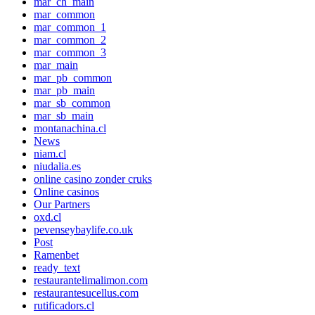
mar_ch_main
mar_common
mar_common_1
mar_common_2
mar_common_3
mar_main
mar_pb_common
mar_pb_main
mar_sb_common
mar_sb_main
montanachina.cl
News
niam.cl
niudalia.es
online casino zonder cruks
Online casinos
Our Partners
oxd.cl
pevenseybaylife.co.uk
Post
Ramenbet
ready_text
restaurantelimalimon.com
restaurantesucellus.com
rutificadors.cl