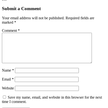
Submit a Comment
Your email address will not be published.
Required fields are
marked
*
Comment
*
Name
*
Email
*
Website
Save my name, email, and website in this browser for the next
time I comment.