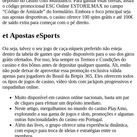
depósito no casino com Multibanco. Para ganhar estas ofertas, insira
o código promocional ESC Online ESTORILMAX no campo
“Código de Amizade” do formulário. Embora o foco principal seja
nas apostas desportivas, o casino oferece 100 spins grátis e até 100€
de saldo extra para começar com o pé direito.
et Apostas eSports
Ou seja, talvez o seu jogo de caça-níqueis preferido não esteja
dentro da tabela de games que estão disponíveis para o uso dos giros
grátis ofertados. Por isso, leia sempre os Termos e Condições do
cassino e dos bônus antes de depositar qualquer quantia. Ah, então
não pode deixar de aproveitar essa promoção exclusiva válida
apenas para jogadores do Brasil da Betpix 365. Eles oferecem todos
os tipos de jogos de casino, vídeo slots com jackpots progressivos e
raspadinhas online.
Muito disponível em casinos online nacionais, basta um par
de cliques para efetuar um depósito imediato.
Neste artigo, mergulhamos no mundo do casino PlayAmo,
explorando a sua gama de jogos e slots, promoções e algumas
outras funcionalidades do casino em Portugal.
Além das lives, o grupo oferece uma experiência dinâmica,
com espaço para troca de ideias e estratégias entre os
membros.