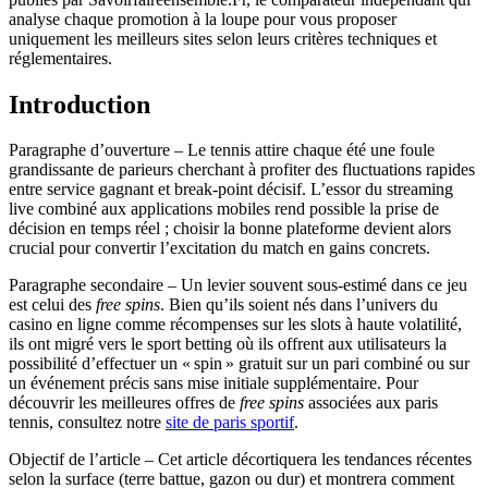
analyse chaque promotion à la loupe pour vous proposer
uniquement les meilleurs sites selon leurs critères techniques et
réglementaires.
Introduction
Paragraphe d’ouverture – Le tennis attire chaque été une foule
grandissante de parieurs cherchant à profiter des fluctuations rapides
entre service gagnant et break‑point décisif. L’essor du streaming
live combiné aux applications mobiles rend possible la prise de
décision en temps réel ; choisir la bonne plateforme devient alors
crucial pour convertir l’excitation du match en gains concrets.
Paragraphe secondaire – Un levier souvent sous‑estimé dans ce jeu
est celui des
free spins
. Bien qu’ils soient nés dans l’univers du
casino en ligne comme récompenses sur les slots à haute volatilité,
ils ont migré vers le sport betting où ils offrent aux utilisateurs la
possibilité d’effectuer un « spin » gratuit sur un pari combiné ou sur
un événement précis sans mise initiale supplémentaire. Pour
découvrir les meilleures offres de
free spins
associées aux paris
tennis, consultez notre
site de paris sportif
.
Objectif de l’article – Cet article décortiquera les tendances récentes
selon la surface (terre battue, gazon ou dur) et montrera comment