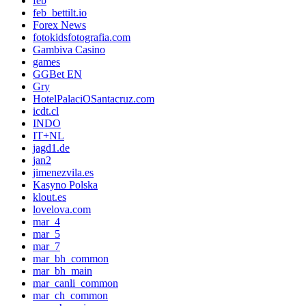
feb
feb_bettilt.io
Forex News
fotokidsfotografia.com
Gambiva Casino
games
GGBet EN
Gry
HotelPalaciOSantacruz.com
icdt.cl
INDO
IT+NL
jagd1.de
jan2
jimenezvila.es
Kasyno Polska
klout.es
lovelova.com
mar_4
mar_5
mar_7
mar_bh_common
mar_bh_main
mar_canli_common
mar_ch_common