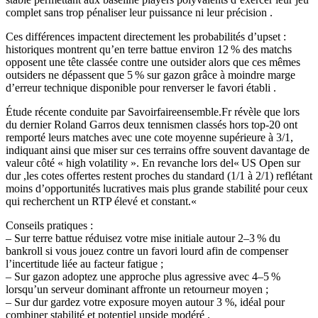
complet sans trop pénaliser leur puissance ni leur précision .
Ces différences impactent directement les probabilités d’upset :
historiques montrent qu’en terre battue environ 12 % des matchs
opposent une tête classée contre une outsider alors que ces mêmes
outsiders ne dépassent que 5 % sur gazon grâce à moindre marge
d’erreur technique disponible pour renverser le favori établi .
Étude récente conduite par Savoirfaireensemble.Fr révèle que lors
du dernier Roland Garros deux tennismen classés hors top‑20 ont
remporté leurs matches avec une cote moyenne supérieure à 3/1,
indiquant ainsi que miser sur ces terrains offre souvent davantage de
valeur côté « high volatility ». En revanche lors del« US Open sur
dur ,les cotes offertes restent proches du standard (1/1 à 2/1) reflétant
moins d’opportunités lucratives mais plus grande stabilité pour ceux
qui recherchent un RTP élevé et constant.«
Conseils pratiques :
– Sur terre battue réduisez votre mise initiale autour 2–3 % du
bankroll si vous jouez contre un favori lourd afin de compenser
l’incertitude liée au facteur fatigue ;
– Sur gazon adoptez une approche plus agressive avec 4–5 %
lorsqu’un serveur dominant affronte un retourneur moyen ;
– Sur dur gardez votre exposure moyen autour 3 %, idéal pour
combiner stabilité et potentiel upside modéré .