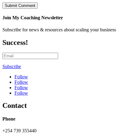
Join My Coaching Newsletter
Subscribe for news & resources about scaling your business
Success!
Subscribe
Follow
Follow
Follow
Follow
Contact
Phone
+254 739 355440