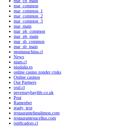
mar_ch_main
mar_common
mar_common_1
mar_common_2
mar_common_3
mar_main
mar_pb_common
mar_pb_main
mar_sb_common
mar_sb_main
montanachina.cl
News
niam.cl
niudalia.es
online casino zonder cruks
Online casinos
Our Partners
oxd.cl
pevenseybaylife.co.uk
Post
Ramenbet
ready_text
restaurantelimalimon.com
restaurantesucellus.com
rutificadors.cl