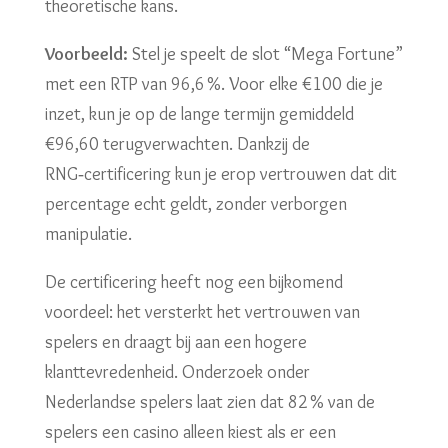
theoretische kans.
Voorbeeld:
Stel je speelt de slot “Mega Fortune”
met een RTP van 96,6 %. Voor elke €100 die je
inzet, kun je op de lange termijn gemiddeld
€96,60 terugverwachten. Dankzij de
RNG‑certificering kun je erop vertrouwen dat dit
percentage echt geldt, zonder verborgen
manipulatie.
De certificering heeft nog een bijkomend
voordeel: het versterkt het vertrouwen van
spelers en draagt bij aan een hogere
klanttevredenheid. Onderzoek onder
Nederlandse spelers laat zien dat 82 % van de
spelers een casino alleen kiest als er een