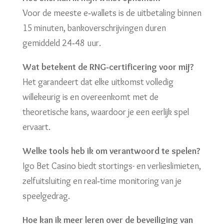
Voor de meeste e‑wallets is de uitbetaling binnen
15 minuten, bankoverschrijvingen duren
gemiddeld 24‑48 uur.
Wat betekent de RNG‑certificering voor mij?
Het garandeert dat elke uitkomst volledig
willekeurig is en overeenkomt met de
theoretische kans, waardoor je een eerlijk spel
ervaart.
Welke tools heb ik om verantwoord te spelen?
Igo Bet Casino biedt stortings- en verlieslimieten,
zelfuitsluiting en real‑time monitoring van je
speelgedrag.
Hoe kan ik meer leren over de beveiliging van