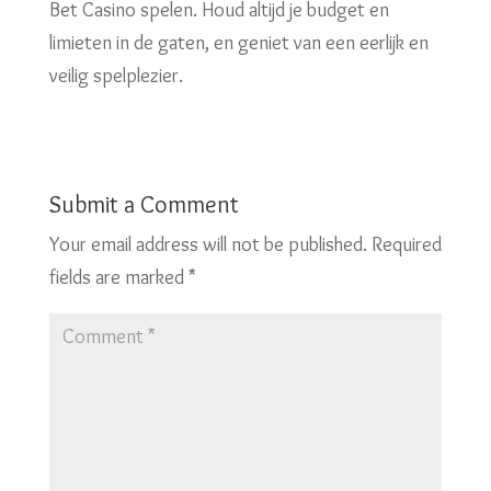
Bet Casino spelen. Houd altijd je budget en
limieten in de gaten, en geniet van een eerlijk en
veilig spelplezier.
Submit a Comment
Your email address will not be published.
Required
fields are marked
*