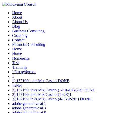
Home
About
About Us
Blog
Business Consulting
Coaching
Contact
Financial Consulting
Home
Home
Homepage
Test
Trainings
! Без рубрики
1
1) 157190 links Mix Casino DONE
1xBet
2) 157190 links Mix Casino (1-FR-DE-GR) DONE
2) 157190 links Mix Casino (1-GR)1
2) 157190 links Mix Casino (4-IT-JP-NL) DONE
adobe generative ai 1
adobe generative ai 3
adobe generative ai 8