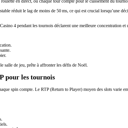
e roulette en direct, où chaque tour compte pour le classement du tournoi
le réduit le lag de moins de 50 ms, ce qui est crucial lorsqu’une décis
 Casino 4 pendant les tournois déclarent une meilleure concentration et 
cation.
ssante.
ier.
 salle de jeu, prête à affronter les défis de Noël.
P pour les tournois
aque spin compte. Le RTP (Return to Player) moyen des slots varie entr
s.
iels.